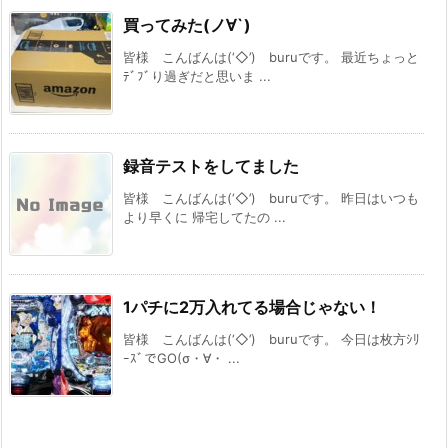
買ってみた(ノ∀`)
皆様 こんばんは(‘◇’)ゞburuです。 最近ちょっと
ﾃﾞﾌﾞり過ぎだと思いま ...
録音テストをしてました
皆様 こんばんは(‘◇’)ゞburuです。 昨日はいつも
より早くに 帰宅してたの ...
1パチに2万入れてる場合じゃない！
皆様 こんばんは(‘◇’)ゞburuです。 今日は枚方ｼﾘ
ｰｽﾞでGO(σ・∀・ ...