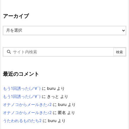
アーカイブ
ア
ー
カ
イ
ブ
最近のコメント
もう1回誘った(ノ∀`)
に
buru
より
もう1回誘った(ノ∀`)
に
きっと
より
オナノコからメールきた♪2
に
buru
より
オナノコからメールきた♪2
に
匿名
より
うたわれるものたち2
に
buru
より