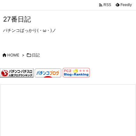

Feedly
RSS
27番日記
パチンコばっかり(・ω・)ノ

HOME
>

日記