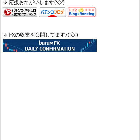
↓ 応援おながいします(‘◇’)ゞ
↓ FXの収支を公開してます♪(‘◇’)ゞ