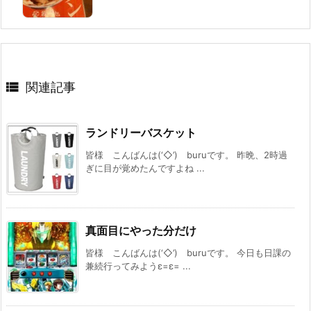

関連記事
ランドリーバスケット
皆様 こんばんは(‘◇’)ゞburuです。 昨晩、2時過
ぎに目が覚めたんですよね ...
真面目にやった分だけ
皆様 こんばんは(‘◇’)ゞburuです。 今日も日課の
兼続行ってみようε=ε= ...