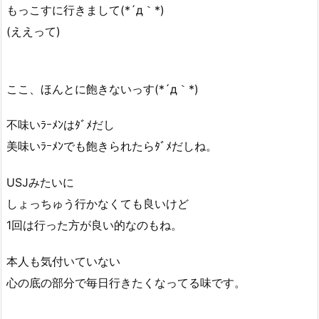
もっこすに行きまして(*´д｀*)
(ええって)
ここ、ほんとに飽きないっす(*´д｀*)
不味いﾗｰﾒﾝはﾀﾞﾒだし
美味いﾗｰﾒﾝでも飽きられたらﾀﾞﾒだしね。
USJみたいに
しょっちゅう行かなくても良いけど
1回は行った方が良い的なのもね。
本人も気付いていない
心の底の部分で毎日行きたくなってる味です。