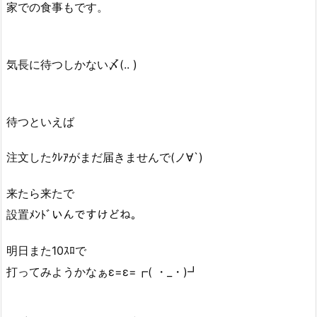
家での食事もです。
気長に待つしかない〆(.. )
待つといえば
注文したｸﾚｱがまだ届きませんで(ノ∀`)
来たら来たで
設置ﾒﾝﾄﾞいんですけどね。
明日また10ｽﾛで
打ってみようかなぁε=ε=┏( ・_・)┛