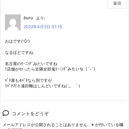
返信
buru
より:
2022年4月3日 07:15
おはです(‘◇’)ゞ
なるほどですね
名古屋のﾓｰﾆﾝｸﾞみたいですね
1店舗がやったら近隣全部鬼ﾓｰﾆﾝｸﾞみたいな（´-`）
ﾊﾟﾁ屋も4ﾊﾟﾁなら別ですが
1ﾊﾟﾁだと遠距離はしんどいですね(´_ゝ｀)
コメントをどうぞ
メールアドレスが公開されることはありません。
※
が付いている欄