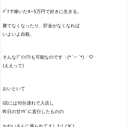
ﾊﾟﾁで稼いだ4~5万円で好きに生きる。
勝てなくなったり、貯金がなくなれば
いよいよ自殺。
そんなﾌﾟﾗﾝ(?)も可能なのです╰(*´︶`*)╯♡
(ええって)
おいといて
I店には10分遅れで入店し
昨日の甘ﾏｷﾞに直行したものの
おねいさんに座られてました(ノ∀`)