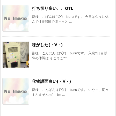
打ち切り多い、、OTL
皆様 こばんは(‘◇’)ゞburuです。 今日は久々に休
んで 1日部屋でぼ～っと ...
味がした(・∀・)
皆様 こんばんは(‘◇’)ゞburuです。 入院2日目以
降の体調は そこそこﾏｼ ...
化物語面白い(・∀・)
皆様 こんばんは(‘◇’)ゞburuです。 いや～、度々
すんまそんm(_ _)m ...