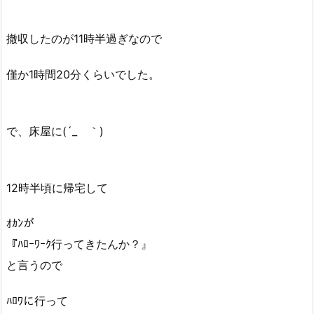
撤収したのが11時半過ぎなので
僅か1時間20分くらいでした。
で、床屋に(´_ゝ｀)
12時半頃に帰宅して
ｵｶﾝが
『ﾊﾛｰﾜｰｸ行ってきたんか？』
と言うので
ﾊﾛﾜに行って