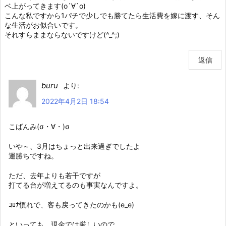
ベ上がってきます(о´∀`о)
こんな私ですから1パチで少しでも勝てたら生活費を嫁に渡す、そん
な生活がお似合いです。
それすらままならないですけど(^_^;)
返信
buru
より:
2022年4月2日 18:54
こばんみ(σ・∀・)σ
いや～、3月はちょっと出来過ぎでしたよ
運勝ちですね。
ただ、去年よりも若干ですが
打てる台が増えてるのも事実なんですよ。
ｺﾛﾅ慣れで、客も戻ってきたのかも(e_e)
といっても、現金では厳しいので