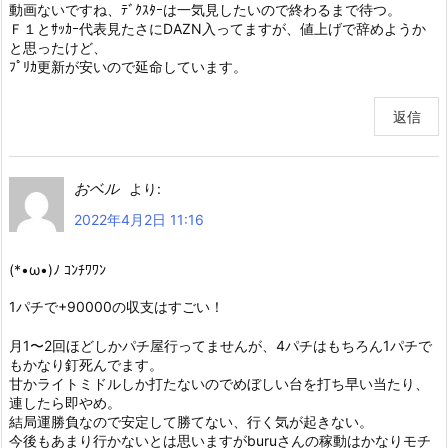
動画ないですね、ﾃﾞｸｽﾀｰは一気見したいので終わるまで待つ。
Ｆ１とｻｯｶｰ代表見たさにDAZN入ってますが、値上げで辞めようか
と思ったけど、
ﾌﾟﾘｶ更新が安いので延命しています。
返信
おベル
より:
2022年4月2日 11:16
(*•ω•)ﾉ ｺﾝﾁﾜﾜﾝ
1パチで+90000の収支はすごい！
月1〜2回ほどしかパチ屋行ってませんが、4パチはもちろん1パチで
もかなり釘死んでます。
甘かライトミドルしか打たないのでめぼしい台を打ち早い当たり、
連したら即やめ。
結局運勝負なので安定して勝てない、行く気が起きない。
今後もあまり行かないとは思いますがburuさんの稼動はかなりモチ