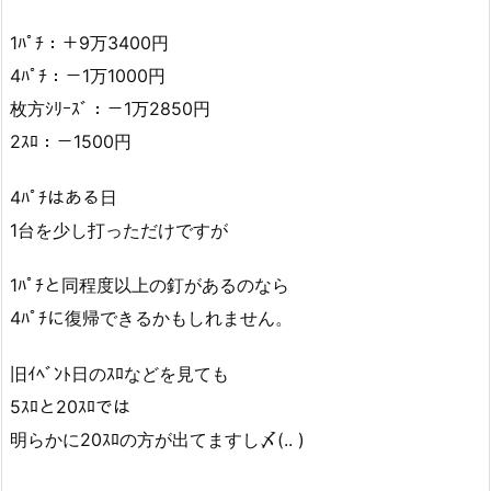
1ﾊﾟﾁ：＋9万3400円
4ﾊﾟﾁ：－1万1000円
枚方ｼﾘｰｽﾞ：－1万2850円
2ｽﾛ：－1500円
4ﾊﾟﾁはある日
1台を少し打っただけですが
1ﾊﾟﾁと同程度以上の釘があるのなら
4ﾊﾟﾁに復帰できるかもしれません。
旧ｲﾍﾞﾝﾄ日のｽﾛなどを見ても
5ｽﾛと20ｽﾛでは
明らかに20ｽﾛの方が出てますし〆(.. )