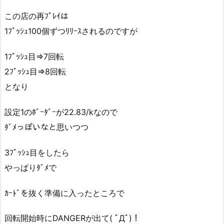
この店の再ﾌﾟﾚｲは
1ﾌﾟｯｼｭ100個ずつﾘﾘｰｽされるのですが
1ﾌﾟｯｼｭ目⇒7回転
2ﾌﾟｯｼｭ目⇒8回転
となり
設定1のﾎﾞｰﾀﾞｰが22.83/kなので
ﾀﾞﾒっぽいなと思いつつ
3ﾌﾟｯｼｭ目をしたら
やっぱりﾀﾞﾒで
ｶｰﾄﾞを抜く準備に入ったところで
回転開始時にDANGERが出て( ﾟДﾟ)！