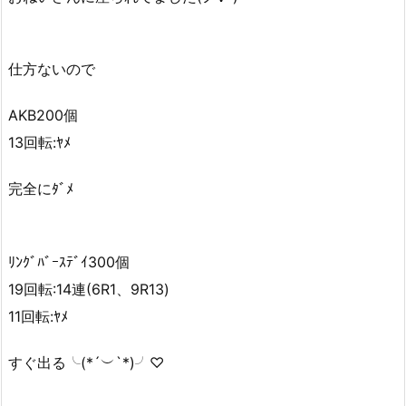
仕方ないので
AKB200個
13回転:ﾔﾒ
完全にﾀﾞﾒ
ﾘﾝｸﾞﾊﾞｰｽﾃﾞｲ300個
19回転:14連(6R1、9R13)
11回転:ﾔﾒ
すぐ出る╰(*´︶`*)╯♡