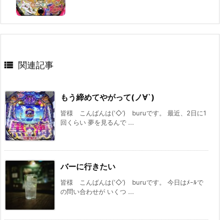

関連記事
もう締めてやがって(ノ∀`)
皆様 こんばんは(‘◇’)ゞburuです。 最近、2日に1
回くらい 夢を見るんで ...
バーに行きたい
皆様 こんばんは(‘◇’)ゞburuです。 今日はﾒｰﾙで
の問い合わせが いくつ ...