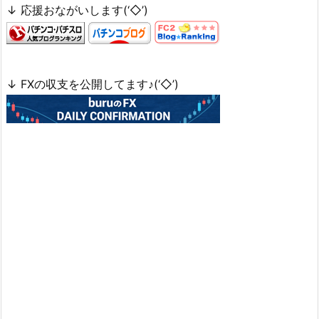
↓ 応援おながいします(‘◇’)ゞ
↓ FXの収支を公開してます♪(‘◇’)ゞ