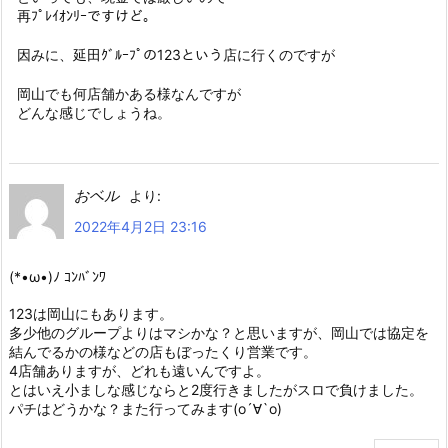
再ﾌﾟﾚｲｵﾝﾘｰですけど。
因みに、延田ｸﾞﾙｰﾌﾟの123という店に行くのですが
岡山でも何店舗かある様なんですが
どんな感じでしょうね。
おベル
より:
2022年4月2日 23:16
(*•ω•)ﾉ ｺﾝﾊﾞﾝﾜ
123は岡山にもあります。
多少他のグループよりはマシかな？と思いますが、岡山では協定を
結んでるかの様などの店もぼったくり営業です。
4店舗ありますが、どれも遠いんですよ。
とはいえ小ましな感じならと2度行きましたがスロで負けました。
パチはどうかな？また行ってみます(о´∀`о)