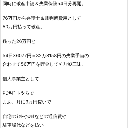
同時に破産申請＆失業保険54日分再開。
76万円から弁護士＆裁判所費用として
50万円払って破産。
残った26万円と
54日×6077円＝32万8158円の失業手当の
合わせて56万円を貯金してﾊﾟﾁﾝｶｽ三昧。
個人事業主として
PCｻﾎﾟｰﾄやらで
まあ、月に3万円稼いで
自宅のﾈｯﾄやｽﾏﾎなどの通信費や
駐車場代などを払い