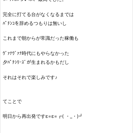
完全に打てる台がなくなるまでは
ﾊﾟﾁﾝｺを辞めるつもりは無いし
これまで朝からが常識だった稼働も
ｳﾞｧﾅｳﾞｧﾅ時代にもやらなかった
夕ﾊﾟﾁｼﾘｰｽﾞが生まれるかもだし
それはそれで楽しみです♪
てことで
明日から再出発ですε=ε=┏( ・_・)┛