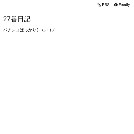

Feedly
RSS
27番日記
パチンコばっかり(・ω・)ノ