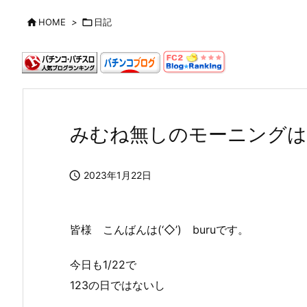

HOME
>

日記
みむね無しのモーニングは

2023年1月22日
皆様 こんばんは(‘◇’)ゞburuです。
今日も1/22で
123の日ではないし