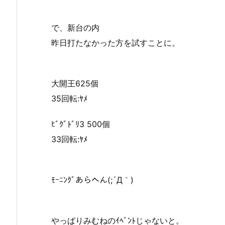
で、新台の内
昨日打たなかった方を試すことに。
大開王625個
35回転:ﾔﾒ
ﾋﾞｸﾞﾄﾞﾘ3 500個
33回転:ﾔﾒ
ﾓｰﾆﾝｸﾞあらへん(;´Д｀)
やっぱりみむねのｲﾍﾞﾝﾄじゃないと。