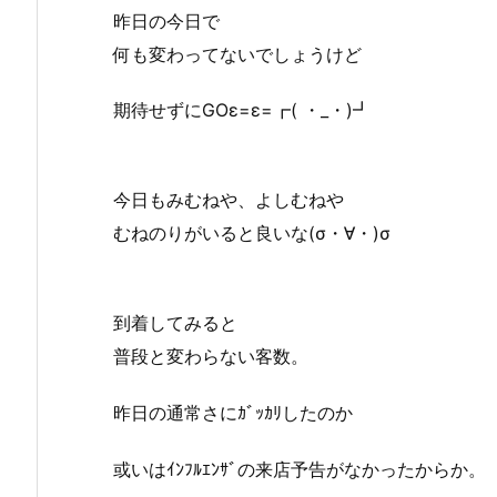
昨日の今日で
何も変わってないでしょうけど
期待せずにGOε=ε=┏( ・_・)┛
今日もみむねや、よしむねや
むねのりがいると良いな(σ・∀・)σ
到着してみると
普段と変わらない客数。
昨日の通常さにｶﾞｯｶﾘしたのか
或いはｲﾝﾌﾙｴﾝｻﾞの来店予告がなかったからか。