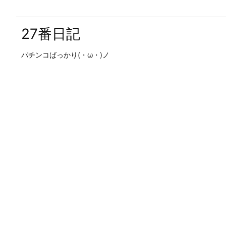
27番日記
パチンコばっかり(・ω・)ノ