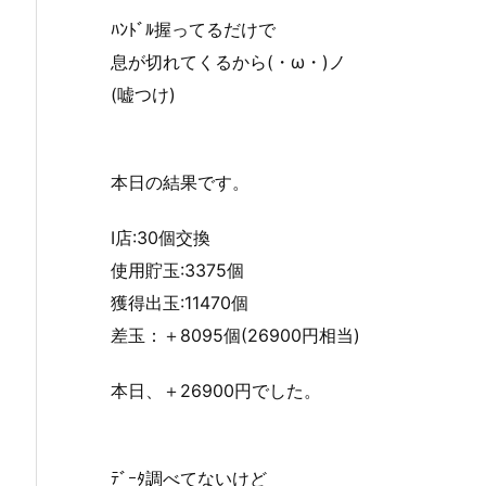
ﾊﾝﾄﾞﾙ握ってるだけで
息が切れてくるから(・ω・)ノ
(嘘つけ)
本日の結果です。
I店:30個交換
使用貯玉:3375個
獲得出玉:11470個
差玉：＋8095個(26900円相当)
本日、＋26900円でした。
ﾃﾞｰﾀ調べてないけど