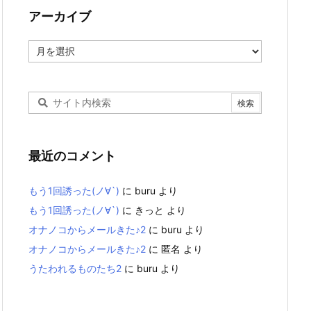
アーカイブ
ア
ー
カ
イ
ブ
最近のコメント
もう1回誘った(ノ∀`)
に
buru
より
もう1回誘った(ノ∀`)
に
きっと
より
オナノコからメールきた♪2
に
buru
より
オナノコからメールきた♪2
に
匿名
より
うたわれるものたち2
に
buru
より