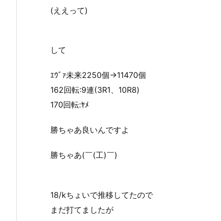
(ええって)
して
ｴｳﾞｧ未来2250個→11470個
162回転:9連(3R1、10R8)
170回転:ﾔﾒ
勝ちゃあ良いんですよ
勝ちゃあ(￣(工)￣)
18/kちょいで推移してたので
まだ打てましたが