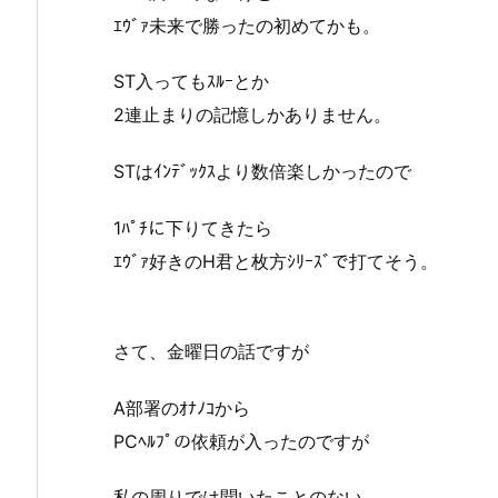
ｴｳﾞｧ未来で勝ったの初めてかも。
ST入ってもｽﾙｰとか
2連止まりの記憶しかありません。
STはｲﾝﾃﾞｯｸｽより数倍楽しかったので
1ﾊﾟﾁに下りてきたら
ｴｳﾞｧ好きのH君と枚方ｼﾘｰｽﾞで打てそう。
さて、金曜日の話ですが
A部署のｵﾅﾉｺから
PCﾍﾙﾌﾟの依頼が入ったのですが
私の周りでは聞いたことのない