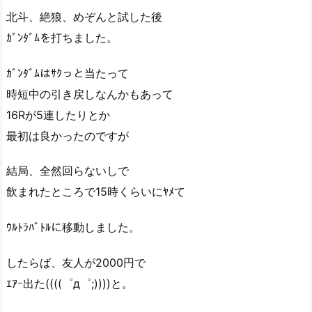
北斗、絶狼、めぞんと試した後
ｶﾞﾝﾀﾞﾑを打ちました。
ｶﾞﾝﾀﾞﾑはｻｸっと当たって
時短中の引き戻しなんかもあって
16Rが5連したりとか
最初は良かったのですが
結局、全然回らないしで
飲まれたところで15時くらいにﾔﾒて
ｳﾙﾄﾗﾊﾞﾄﾙに移動しました。
したらば、友人が2000円で
ｴｱｰ出た((((゜д゜;))))と。