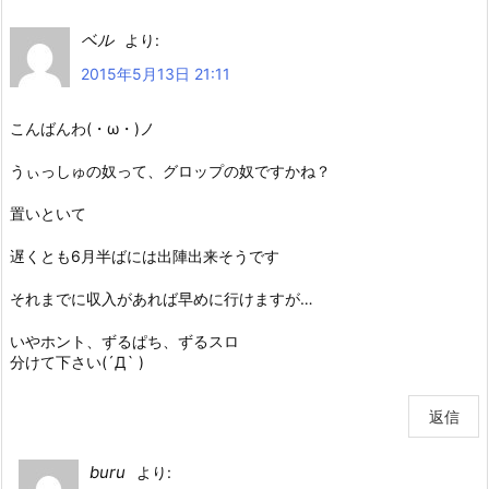
ベル
より:
2015年5月13日 21:11
こんばんわ(・ω・)ノ
うぃっしゅの奴って、グロップの奴ですかね？
置いといて
遅くとも6月半ばには出陣出来そうです
それまでに収入があれば早めに行けますが…
いやホント、ずるぱち、ずるスロ
分けて下さい(´Д` )
返信
buru
より: