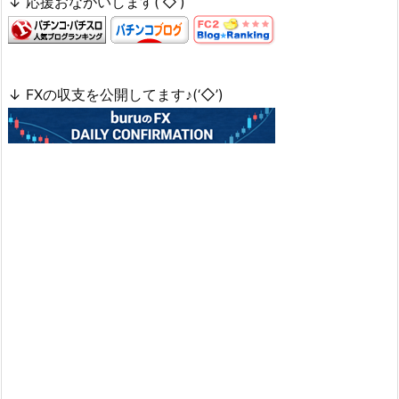
↓ 応援おながいします(‘◇’)ゞ
↓ FXの収支を公開してます♪(‘◇’)ゞ