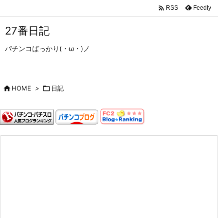

Feedly
RSS
27番日記
パチンコばっかり(・ω・)ノ

HOME
>

日記