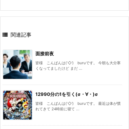

関連記事
面接前夜
皆様 こんばんは(‘◇’)ゞburuです。 今朝も大分寒
くなってましたけど まだ ...
12990分の1を引く(σ・∀・)σ
皆様 こんばんは(‘◇’)ゞburuです。 最近は体が慣
れてきて 24時前に寝て ...