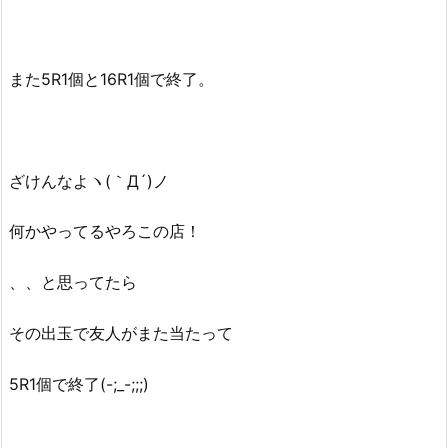
また5R1個と16R1個で終了。
ざけんなよヽ(｀Д´)ノ
何かやってるやろこの店！
、、と思ってたら
その出玉で友人がまた当たって
5R1個で終了(-;_-;;;)