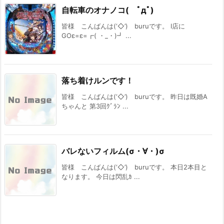
自転車のオナノコ( ﾟдﾟ)
皆様 こんばんは(‘◇’)ゞburuです。 I店に
GOε=ε=┏( ・_・)┛ ...
落ち着けルンです！
皆様 こんばんは(‘◇’)ゞburuです。 昨日は既婚A
ちゃんと 第3回ｸﾞﾗﾝ ...
バレないフィルム(σ・∀・)σ
皆様 こんばんは(‘◇’)ゞburuです。 本日2本目と
なります。 今日は閃乱ｶ ...