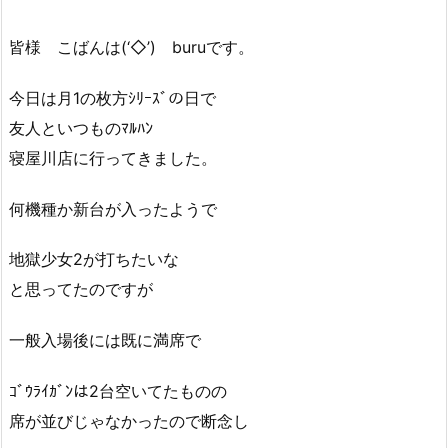
皆様 こばんは(‘◇’)ゞburuです。
今日は月1の枚方ｼﾘｰｽﾞの日で
友人といつものﾏﾙﾊﾝ
寝屋川店に行ってきました。
何機種か新台が入ったようで
地獄少女2が打ちたいな
と思ってたのですが
一般入場後には既に満席で
ｺﾞｳﾗｲｶﾞﾝは2台空いてたものの
席が並びじゃなかったので断念し