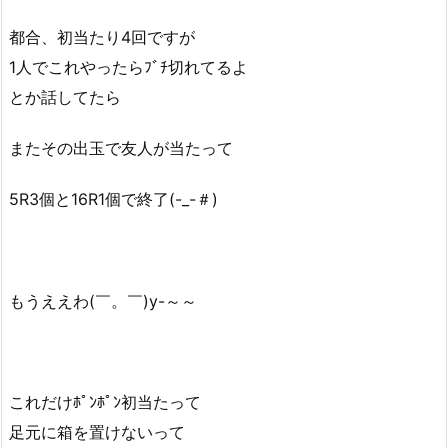
都合、初当たり4回ですが
1人でこれやったらﾌﾞﾁ切れてるよ
とか話してたら
またその出玉で友人が当たって
5R3個と16R1個で終了(-_-＃)
もうええわ(￣。￣)y-～～
これだけﾎﾟﾝﾎﾟﾝ初当たって
足元に箱を置けないって