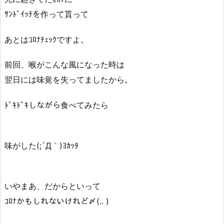
ｻﾝﾄﾞｲｯﾁを作って貰って
あとはｺﾛﾅﾁｪｯｸですよ。
前回、喉がこんな風になった時は
翌日には味覚を失ってましたから。
ﾄﾞｷﾄﾞｷしながら食べてみたら
味がした(;´Д｀)ﾖｶｯﾀ
いやまあ、だからといって
ｺﾛﾅかもしれないけれど〆(.. )