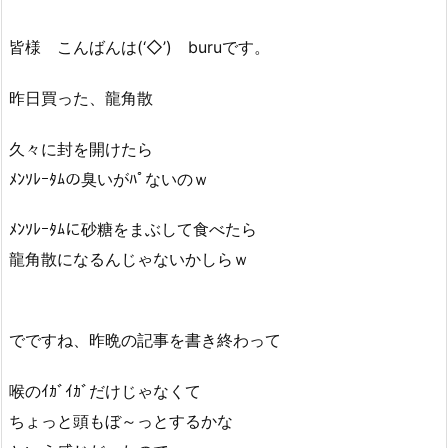
皆様 こんばんは(‘◇’)ゞburuです。
昨日買った、龍角散
久々に封を開けたら
ﾒﾝｿﾚｰﾀﾑの臭いがﾊﾟないのｗ
ﾒﾝｿﾚｰﾀﾑに砂糖をまぶして食べたら
龍角散になるんじゃないかしらｗ
でですね、昨晩の記事を書き終わって
喉のｲｶﾞｲｶﾞだけじゃなくて
ちょっと頭もぼ～っとするかな