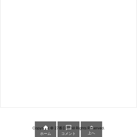



Copyright ©
27番日記
All Rights Reserved.
上へ
ホーム
コメント