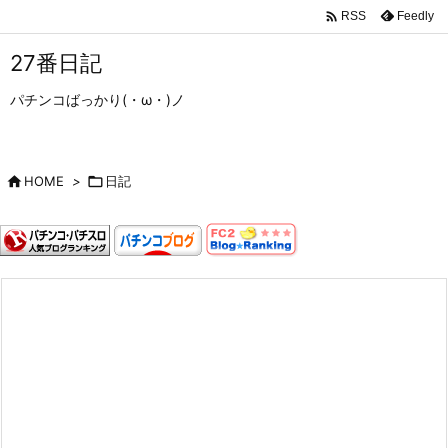

Feedly
RSS
27番日記
パチンコばっかり(・ω・)ノ

HOME
>

日記