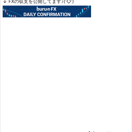
↓ FXの収支を公開してます♪(‘◇’)ゞ