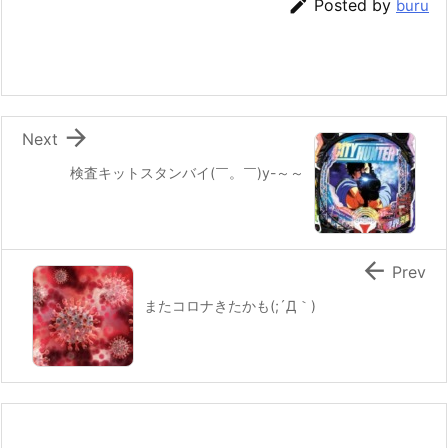

Posted by
buru

Next
検査キットスタンバイ(￣。￣)y-～～

Prev
またコロナきたかも(;´Д｀)