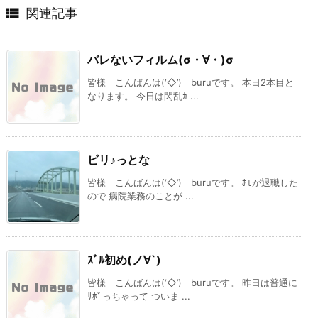

関連記事
バレないフィルム(σ・∀・)σ
皆様 こんばんは(‘◇’)ゞburuです。 本日2本目と
なります。 今日は閃乱ｶ ...
ビリ♪っとな
皆様 こんばんは(‘◇’)ゞburuです。 ﾎﾓが退職した
ので 病院業務のことが ...
ｽﾞﾙ初め(ノ∀`)
皆様 こんばんは(‘◇’)ゞburuです。 昨日は普通に
ｻﾎﾞっちゃって ついま ...