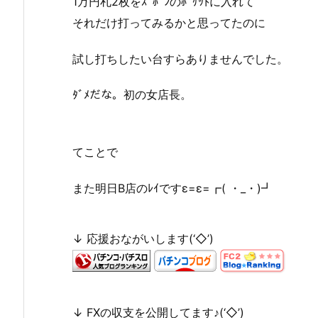
1万円札2枚をｽﾞﾎﾞﾝのﾎﾟｹｯﾄに入れて
それだけ打ってみるかと思ってたのに
試し打ちしたい台すらありませんでした。
ﾀﾞﾒだな。初の女店長。
てことで
また明日B店のﾚｲですε=ε=┏( ・_・)┛
↓ 応援おながいします(‘◇’)ゞ
↓ FXの収支を公開してます♪(‘◇’)ゞ