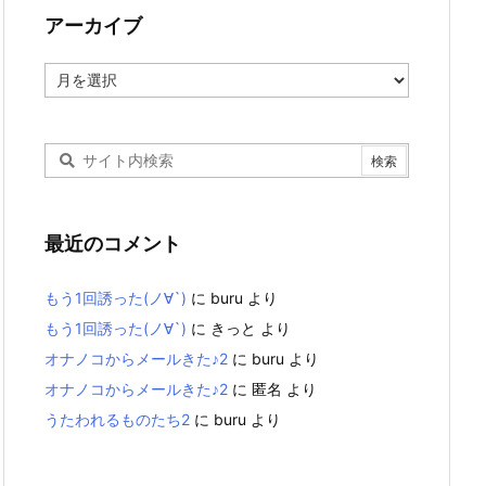
アーカイブ
ア
ー
カ
イ
ブ
最近のコメント
もう1回誘った(ノ∀`)
に
buru
より
もう1回誘った(ノ∀`)
に
きっと
より
オナノコからメールきた♪2
に
buru
より
オナノコからメールきた♪2
に
匿名
より
うたわれるものたち2
に
buru
より