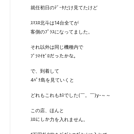
就任初日のﾃﾞｰﾀだけ見てたけど
ｽﾏｽﾛ北斗は14台全てが
客側のﾌﾟﾗｽになってました。
それ以外は同じ機種内で
ﾌﾟﾗﾏｲｾﾞﾛだったかな。
で、到着して
4ﾊﾟﾁ島を見ていくと
どれもこれもｶｽでした(￣。￣)y-～～
この店、ほんと
ｽﾛにしか力を入れません。