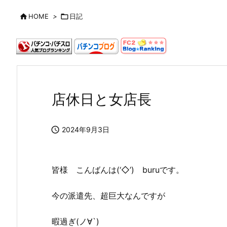

HOME
>

日記
店休日と女店長

2024年9月3日
皆様 こんばんは(‘◇’)ゞburuです。
今の派遣先、超巨大なんですが
暇過ぎ(ノ∀`)