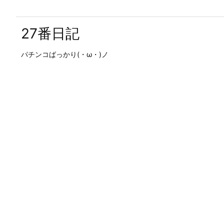
27番日記
パチンコばっかり(・ω・)ノ