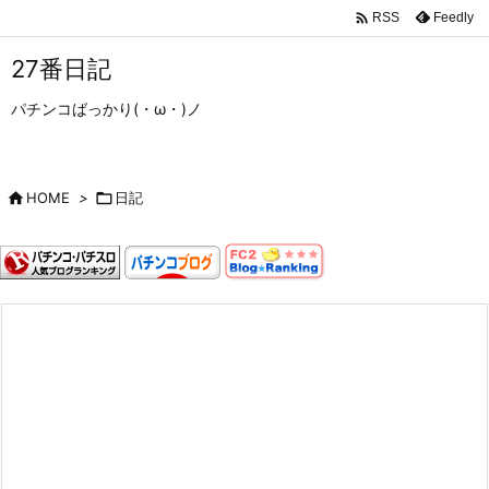

Feedly
RSS
27番日記
パチンコばっかり(・ω・)ノ

HOME
>

日記