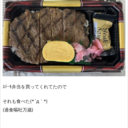
ｽﾃｰｷ弁当を買ってくれてたので
それも食べた(*´д｀*)
(過食嘔吐万歳)