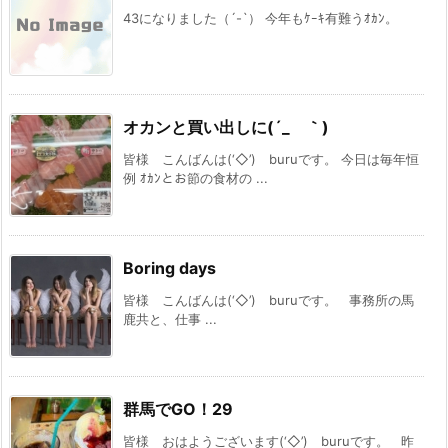
43になりました（´-`） 今年もｹｰｷ有難うｵｶﾝ。
オカンと買い出しに(´_ゝ｀)
皆様 こんばんは(‘◇’)ゞburuです。 今日は毎年恒
例 ｵｶﾝとお節の食材の ...
Boring days
皆様 こんばんは(‘◇’)ゞburuです。 事務所の馬
鹿共と、仕事 ...
群馬でGO！29
皆様 おはようございます(‘◇’)ゞburuです。 昨