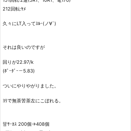
212回転:ﾔﾒ
久々にLT入ってｽﾙｰ(ノ∀`)
それは良いのですが
回りが22.97/k
(ﾎﾞｰﾀﾞｰ－5.83)
ついにやりやがりました。
ﾖﾘで無茶苦茶左にこぼれる。
甘ｻｰｶｽ 200個→408個