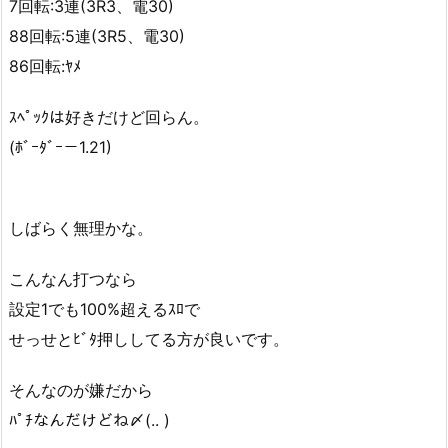
7回転:3連(3R3、電30)
88回転:5連(3R5、電30)
86回転:ﾔﾒ
ｽﾍﾟｯｸは好きだけど回らん。
(ﾎﾞｰﾀﾞｰ－1.21)
しばらく無理かな。
こんなん打つなら
設定1でも100%超えるｽﾛで
せっせとﾋﾞﾀ押ししてる方が良いです。
そんなのが嫌だから
ﾊﾟﾁなんだけどね〆(.. )