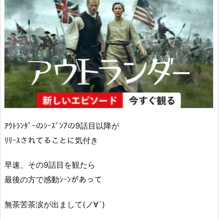
ｱｳﾄﾗﾝﾀﾞｰのｼｰｽﾞﾝ7の9話目以降が
ﾘﾘｰｽされてることに気付き
早速、その9話目を観たら
最後の方で感動ｼｰﾝがあって
無茶苦茶涙が出まして(ノ∀`)