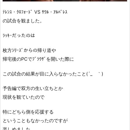
ﾃﾚﾝｽ・ｸﾛﾌｫｰﾄﾞ VS ｻｳﾙ・ｱﾙﾊﾞﾚｽ
の試合を観ました。
ﾗｯｷｰだったのは
枚方ｼﾘｰｽﾞからの帰り道や
帰宅後のPCでﾌﾞﾗｳｻﾞを開いた際に
この試合の結果が目に入らなかったこと(´_ゝ｀)
予告編で双方の生い立ちとか
現状を観ていたので
特にどちら側を応援する
ということもなかったのですが
楽しめました。