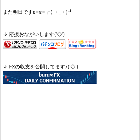
また明日ですε=ε=┏( ・_・)┛
↓ 応援おながいします(‘◇’)ゞ
↓ FXの収支を公開してます♪(‘◇’)ゞ