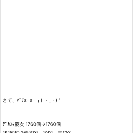
さて、ﾊﾟﾁε=ε=┏( ・_・)┛
ﾃﾞｶｽﾀ慶次 1760個→1760個
151回転:2連(5R1、10R1、電170)