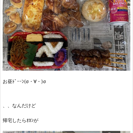
お昼ﾄﾞｰｰﾝ(σ・∀・)σ
、、なんだけど
帰宅したらｵｶﾝが