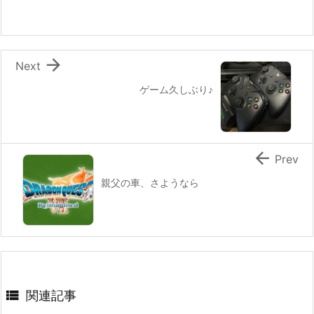

Next
ゲーム久しぶり♪

Prev
親父の車、さようなら

関連記事