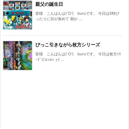
親父の誕生日
皆様 こんばんは(‘◇’)ゞburuです。 今日は5時ぴ
ったりに目が覚めて 朝か ...
びっこ引きながら枚方シリーズ
皆様 こんばんは(‘◇’)ゞburuです。 今日は枚方ｼﾘ
ｰｽﾞにε=ε=┏( ...