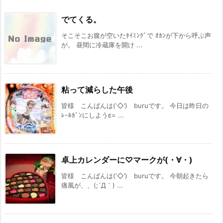
でてくる。
そこそこお腹が空いたﾀｲﾐﾝｸﾞで ｵｶﾝが下から呼ぶ声
が。 昼間に冷蔵庫を開け ...
粘って減らした午後
皆様 こんばんは(‘◇’)ゞburuです。 今日は昨日の
ﾚｰﾙｶﾞﾝにしようε= ...
卓上カレンダーに♡マークが(・∀・)
皆様 こんばんは(‘◇’)ゞburuです。 今朝起きたら
痛風が、、(;´Д｀) ...