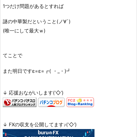
1つだけ問題があるとすれば
謎の中華製だということ(ノ∀`)
(唯一にして最大ｗ)
てことで
また明日ですε=ε=┏( ・_・)┛
↓ 応援おながいします(‘◇’)ゞ
↓ FXの収支を公開してます♪(‘◇’)ゞ