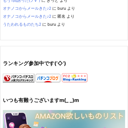
もう1回誘った(ノ∀`)
に
きっと
より
オナノコからメールきた♪2
に
buru
より
オナノコからメールきた♪2
に
匿名
より
うたわれるものたち2
に
buru
より
ランキング参加中です(‘◇’)ゞ
いつも有難うございますm(_ _)m