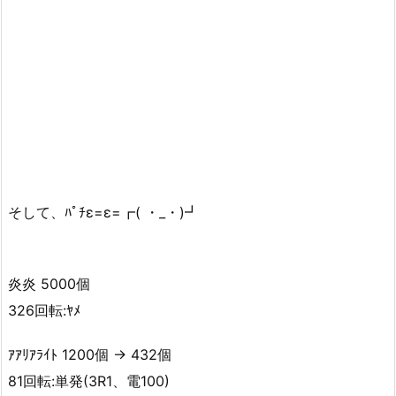
そして、ﾊﾟﾁε=ε=┏( ・_・)┛
炎炎 5000個
326回転:ﾔﾒ
ｱｱﾘｱﾗｲﾄ 1200個 → 432個
81回転:単発(3R1、電100)