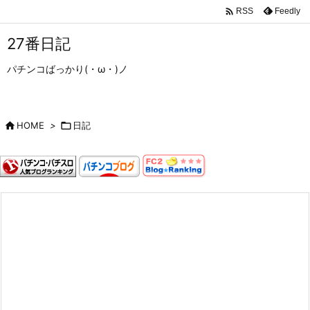

Feedly
RSS
27番日記
パチンコばっかり(・ω・)ノ

HOME
>

日記