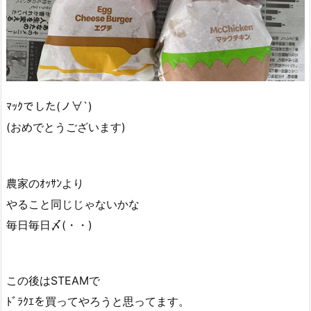
ﾏｯｸでした(ノ∀`)
(おめでとうございます)
農家のｵｯｻﾝより
やること同じじゃないかな
毎日毎日〆(・・)
この後はSTEAMで
ﾄﾞﾗｸｴを買ってやろうと思ってます。