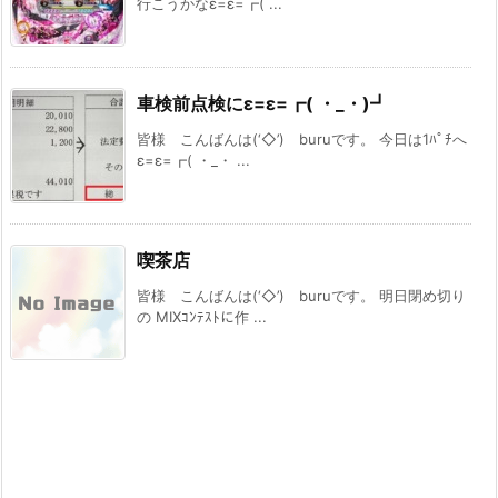
行こうかなε=ε=┏( ...
車検前点検にε=ε=┏( ・_・)┛
皆様 こんばんは(‘◇’)ゞburuです。 今日は1ﾊﾟﾁへ
ε=ε=┏( ・_・ ...
喫茶店
皆様 こんばんは(‘◇’)ゞburuです。 明日閉め切り
の MIXｺﾝﾃｽﾄに作 ...