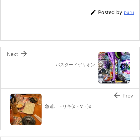

Posted by
buru

Next
バスタードゲリオン

Prev
急遽、トリキ(σ・∀・)σ