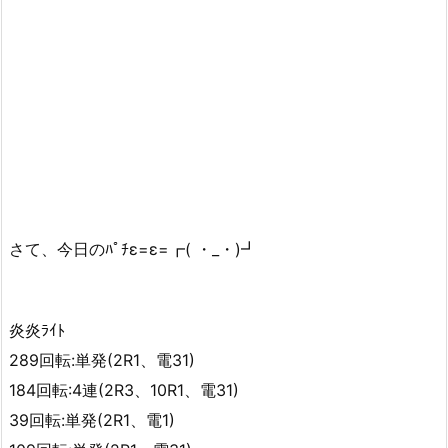
さて、今日のﾊﾟﾁε=ε=┏( ・_・)┛
炎炎ﾗｲﾄ
289回転:単発(2R1、電31)
184回転:4連(2R3、10R1、電31)
39回転:単発(2R1、電1)