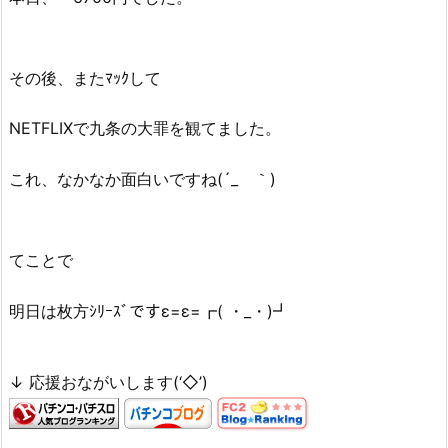
その後、またﾏｯｸして
NETFLIXで九条の大罪を観てました。
これ、なかなか面白いですね(´_ゝ｀)
てことで
明日は枚方ｼﾘｰｽﾞですε=ε=┏( ・_・)┛
↓ 応援おながいします(‘◇’)ゞ