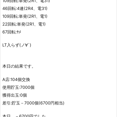
109回転:単発(2R1、電31)
46回転:4連(2R4、電31)
109回転:単発(2R1、電1)
22回転:単発(2R1、電1)
67回転:ﾔﾒ
LT入らず(ノ∀`)
本日の結果です。
A店:104個交換
使用貯玉:7000個
獲得出玉:0個
差引:貯玉－7000個(6700円相当)
本日、－6700円でした。