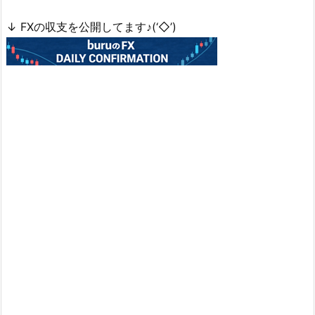
↓ FXの収支を公開してます♪(‘◇’)ゞ