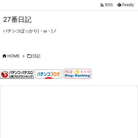

Feedly
RSS
27番日記
パチンコばっかり(・ω・)ノ

HOME
>

日記