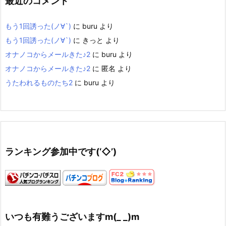
最近のコメント
もう1回誘った(ノ∀`)
に
buru
より
もう1回誘った(ノ∀`)
に
きっと
より
オナノコからメールきた♪2
に
buru
より
オナノコからメールきた♪2
に
匿名
より
うたわれるものたち2
に
buru
より
ランキング参加中です(‘◇’)ゞ
いつも有難うございますm(_ _)m