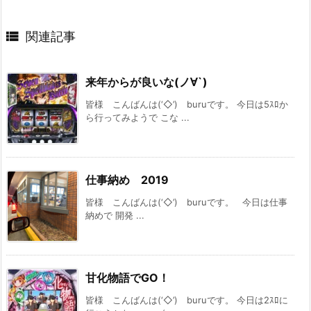

関連記事
来年からが良いな(ノ∀`)
皆様 こんばんは(‘◇’)ゞburuです。 今日は5ｽﾛか
ら行ってみようで こな ...
仕事納め 2019
皆様 こんばんは(‘◇’)ゞburuです。 今日は仕事
納めで 開発 ...
甘化物語でGO！
皆様 こんばんは(‘◇’)ゞburuです。 今日は2ｽﾛに