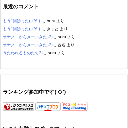
最近のコメント
もう1回誘った(ノ∀`)
に
buru
より
もう1回誘った(ノ∀`)
に
きっと
より
オナノコからメールきた♪2
に
buru
より
オナノコからメールきた♪2
に
匿名
より
うたわれるものたち2
に
buru
より
ランキング参加中です(‘◇’)ゞ