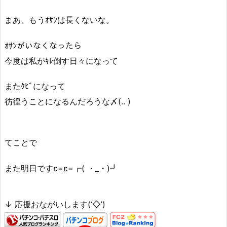
まあ、もうｵｻﾝは長くないな。
ｵｻﾝがいなくなったら
今度は私がｷﾚ倒す日々になって
またｸﾋﾞになって
彷徨うことになるんだろうな〆(.. )
てことで
また明日ですε=ε=┏( ・_・)┛
↓ 応援おながいします(‘◇’)ゞ