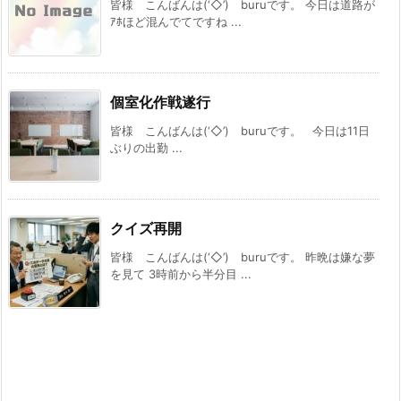
皆様 こんばんは(‘◇’)ゞburuです。 今日は道路が
ｱﾎほど混んでてですね ...
個室化作戦遂行
皆様 こんばんは(‘◇’)ゞburuです。 今日は11日
ぶりの出勤 ...
クイズ再開
皆様 こんばんは(‘◇’)ゞburuです。 昨晩は嫌な夢
を見て 3時前から半分目 ...