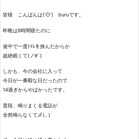
皆様 こんばんは(‘◇’)ゞburuです。
昨晩は8時間寝たのに
途中で一度ﾄｲﾚを挟んだからか
超絶眠くて(ノ∀`)
しかも、今の会社に入って
今日が一番暇な日だったので
14過ぎからやばかったです。
普段、鳴りまくる電話が
全然鳴らなくて〆(.. )