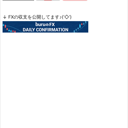
↓ FXの収支を公開してます♪(‘◇’)ゞ