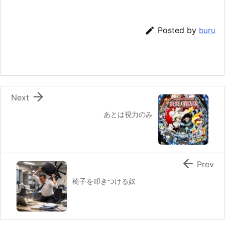

Posted by
buru

Next
あとは視力のみ

Prev
椅子を叩きつける奴