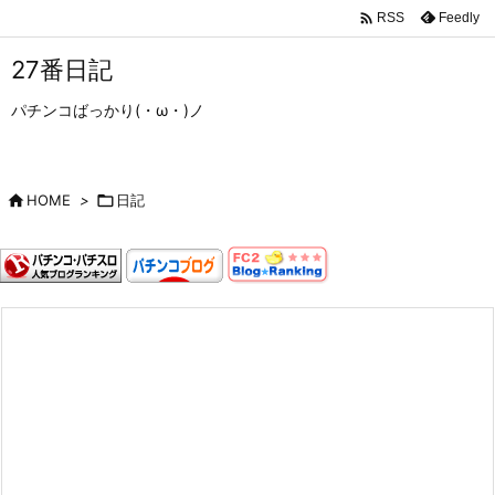

Feedly
RSS
27番日記
パチンコばっかり(・ω・)ノ

HOME
>

日記