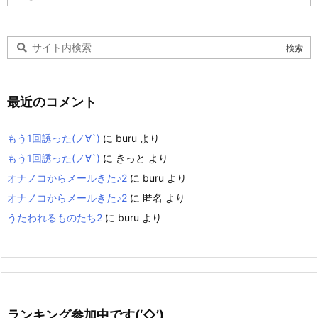
ー
カ
イ
ブ
最近のコメント
もう1回誘った(ノ∀`)
に
buru
より
もう1回誘った(ノ∀`)
に
きっと
より
オナノコからメールきた♪2
に
buru
より
オナノコからメールきた♪2
に
匿名
より
うたわれるものたち2
に
buru
より
ランキング参加中です(‘◇’)ゞ