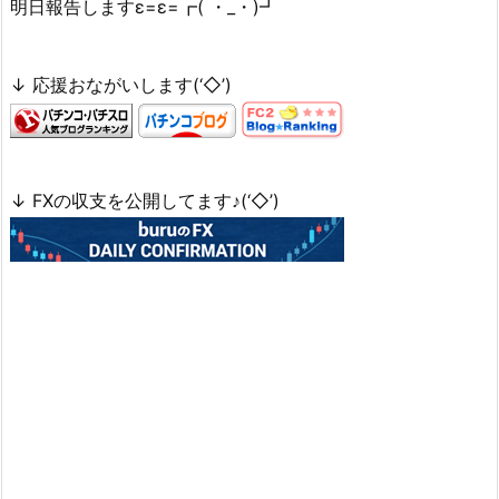
明日報告しますε=ε=┏( ・_・)┛
↓ 応援おながいします(‘◇’)ゞ
↓ FXの収支を公開してます♪(‘◇’)ゞ