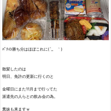
ﾊﾟﾁの勝ち分はほぼこれに(´_ゝ｀)
散髪したのは
明日、免許の更新に行くのと
金曜日にまた11月まで行ってた
派遣先の人らとの飲み会の為。
糞妹も来ますｗ