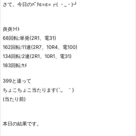
さて、今日のﾊﾟﾁε=ε=┏( ・_・)┛
炎炎ﾗｲﾄ
68回転:単発(2R1、電31)
162回転:11連(2R7、10R4、電100)
134回転:2連(2R1、10R1、電31)
183回転:ﾔﾒ
399と違って
ちょこちょこ当たります(´_ゝ｀)
(当たり前)
本日の結果です。