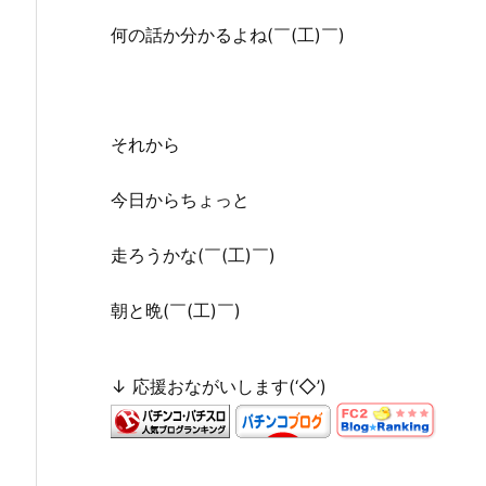
何の話か分かるよね(￣(工)￣)
それから
今日からちょっと
走ろうかな(￣(工)￣)
朝と晩(￣(工)￣)
↓ 応援おながいします(‘◇’)ゞ