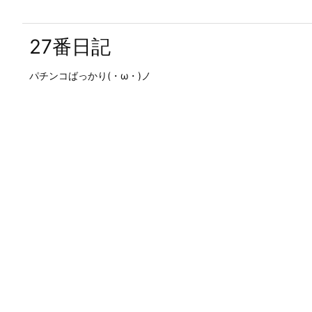
27番日記
パチンコばっかり(・ω・)ノ