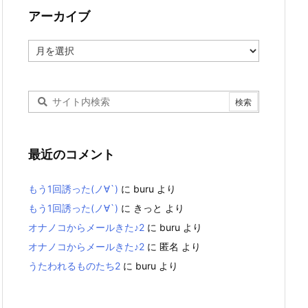
アーカイブ
ア
ー
カ
イ
ブ
最近のコメント
もう1回誘った(ノ∀`)
に
buru
より
もう1回誘った(ノ∀`)
に
きっと
より
オナノコからメールきた♪2
に
buru
より
オナノコからメールきた♪2
に
匿名
より
うたわれるものたち2
に
buru
より