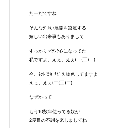
たーだですね
そんなﾀﾞﾙい展開を凌駕する
嬉しい出来事もありまして
すっかりﾊｲﾃﾝｼｮﾝになってた
私ですよ、えぇ、えぇ(￣(工)￣)
今、ﾈｯﾄでｶｰﾅﾋﾞを物色してますよ
えぇ、えぇ(￣(工)￣)
なぜかって
もう10数年使ってる奴が
2度目の不調を来しましてね