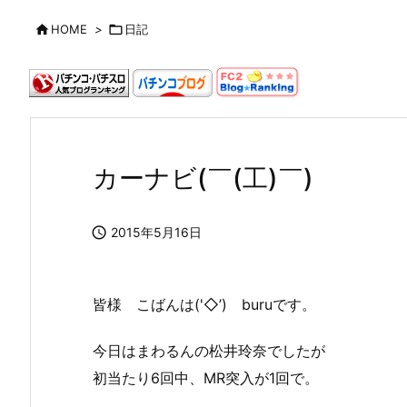

HOME
>

日記
カーナビ(￣(工)￣)

2015年5月16日
皆様 こばんは('◇’)ゞburuです。
今日はまわるんの松井玲奈でしたが
初当たり6回中、MR突入が1回で。