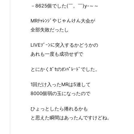
－8625個でした(￣。￣)y-～～
MRﾁｬﾚﾝｼﾞやじゃんけん大会が
全部失敗だったし
LIVEｿﾞｰﾝに突入するかどうかの
あれも一度も成功せずで
とにかくｶﾞｾのｵﾝﾊﾟﾚｰﾄﾞでした。
1回だけ入ったMRは5連して
8000個弱の玉になったので
ひょっとしたら捲れるかも
と思えた瞬間はあったんですけどね。