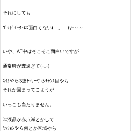
それにしても
ｺﾞｯﾄﾞｲｰﾀｰは面白くない(￣。￣)y-～～
いや、AT中はそこそこ面白いですが
通常時が糞過ぎて(-_-)
ｽｲｶやら3連ﾁｪﾘｰやらﾁｬﾝｽ目やら
それが固まってこようが
いっこも当たりません。
ﾐﾆ液晶が赤点滅とかして
ﾐｯｼｮﾝやら何とか区域やら