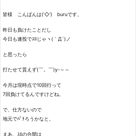
皆様 こんばんは(‘◇’)ゞburuです。
昨日も負けたことだし
今日も連投でｽﾛじゃヽ(｀Д´)ノ
と思ったら
打たせて貰えず(￣。￣)y-～～
今月は現時点で10回行って
7回負けてるんですけどね。
で、仕方ないので
地元でﾊﾟﾁろうかなと。
まあ、ｽﾛの合間は