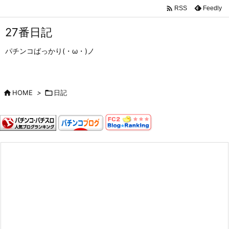

Feedly
RSS
27番日記
パチンコばっかり(・ω・)ノ

HOME
>

日記