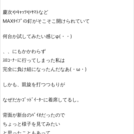
慶次やｷｬｯﾂやﾔﾏﾄなど
MAXﾀｲﾌﾟの釘がそこそこ開けられていて
何台か試してみたい感じφ(・・)
、、にもかかわらず
ｽﾛｺｰﾅｰに行ってしまった私は
完全に負け組になったんだなあ(・ω・)
しかも、凱旋を打つつもりが
なぜだかｺﾞｯﾄﾞｲｰﾀｰに着席してるし。
背面が新台のﾊﾞｲｵだったので
ちょっと様子を見てみたい
と思ったこともあって。