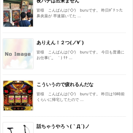
夜パチは出来ません
皆様 こんばんは(‘◇’)ゞburuです。 昨日ﾎﾟﾁった
鼻炎薬が 早速届いてた ...
ありえん！２つ(ノ∀`)
皆様 こんばんは(‘◇’)ゞburuです。 今日も普通に
お仕事(´_ゝ｀) ｹﾁ ...
こういうので疲れるんだな
皆様 こんばんは(‘◇’)ゞburuです。 昨日は19時前
くらいに帰宅してたので ...
話ちゃうやろヽ(｀Д´)ノ