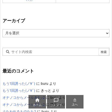
アーカイブ
ア
ー
カ
イ
ブ
最近のコメント
もう1回誘った(ノ∀`)
に
buru
より
もう1回誘った(ノ∀`)
に
きっと
より
オナノコからメールきた♪2
に
buru
より



オナノコからメールきた♪2
に
匿名
より
上へ
ホーム
コメント
うたわれるものたち2
に
buru
より