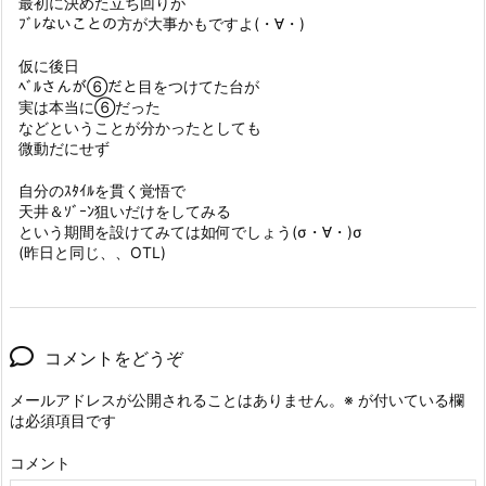
最初に決めた立ち回りが
ﾌﾞﾚないことの方が大事かもですよ(・∀・)
仮に後日
ﾍﾞﾙさんが⑥だと目をつけてた台が
実は本当に⑥だった
などということが分かったとしても
微動だにせず
自分のｽﾀｲﾙを貫く覚悟で
天井＆ｿﾞｰﾝ狙いだけをしてみる
という期間を設けてみては如何でしょう(σ・∀・)σ
(昨日と同じ、、OTL)
コメントをどうぞ
メールアドレスが公開されることはありません。
※
が付いている欄
は必須項目です
コメント