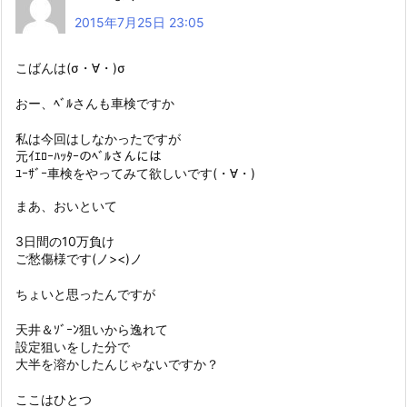
2015年7月25日 23:05
こばんは(σ・∀・)σ
おー、ﾍﾞﾙさんも車検ですか
私は今回はしなかったですが
元ｲｴﾛｰﾊｯﾀｰのﾍﾞﾙさんには
ﾕｰｻﾞｰ車検をやってみて欲しいです(・∀・)
まあ、おいといて
3日間の10万負け
ご愁傷様です(ノ><)ノ
ちょいと思ったんですが
天井＆ｿﾞｰﾝ狙いから逸れて
設定狙いをした分で
大半を溶かしたんじゃないですか？
ここはひとつ