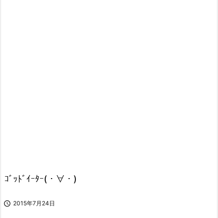
ｺﾞｯﾄﾞｲｰﾀｰ(・∀・)

2015年7月24日