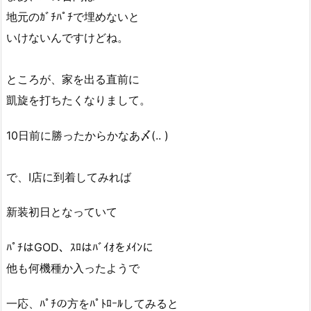
地元のｶﾞﾁﾊﾟﾁで埋めないと
いけないんですけどね。
ところが、家を出る直前に
凱旋を打ちたくなりまして。
10日前に勝ったからかなあ〆(.. )
で、I店に到着してみれば
新装初日となっていて
ﾊﾟﾁはGOD、ｽﾛはﾊﾞｲｵをﾒｲﾝに
他も何機種か入ったようで
一応、ﾊﾟﾁの方をﾊﾟﾄﾛｰﾙしてみると