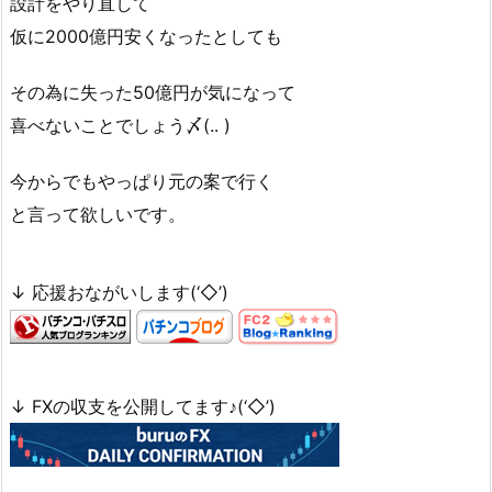
設計をやり直して
仮に2000億円安くなったとしても
その為に失った50億円が気になって
喜べないことでしょう〆(.. )
今からでもやっぱり元の案で行く
と言って欲しいです。
↓ 応援おながいします(‘◇’)ゞ
↓ FXの収支を公開してます♪(‘◇’)ゞ