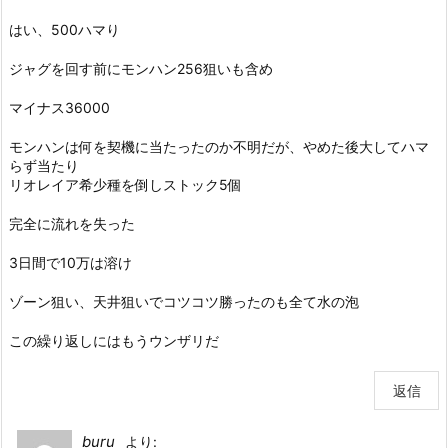
はい、500ハマり
ジャグを回す前にモンハン256狙いも含め
マイナス36000
モンハンは何を契機に当たったのか不明だが、やめた後大してハマ
らず当たり
リオレイア希少種を倒しストック5個
完全に流れを失った
3日間で10万は溶け
ゾーン狙い、天井狙いでコツコツ勝ったのも全て水の泡
この繰り返しにはもうウンザリだ
返信
buru
より: