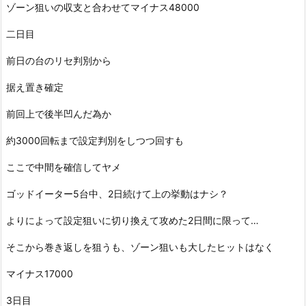
ゾーン狙いの収支と合わせてマイナス48000
二日目
前日の台のリセ判別から
据え置き確定
前回上で後半凹んだ為か
約3000回転まで設定判別をしつつ回すも
ここで中間を確信してヤメ
ゴッドイーター5台中、2日続けて上の挙動はナシ？
よりによって設定狙いに切り換えて攻めた2日間に限って…
そこから巻き返しを狙うも、ゾーン狙いも大したヒットはなく
マイナス17000
3日目