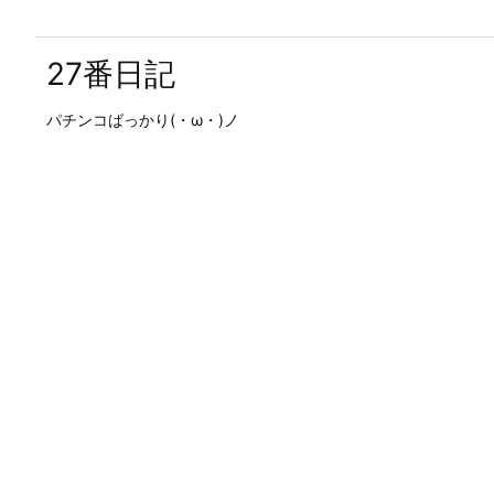
27番日記
パチンコばっかり(・ω・)ノ