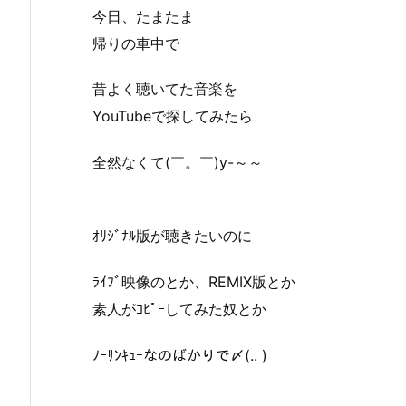
今日、たまたま
帰りの車中で
昔よく聴いてた音楽を
YouTubeで探してみたら
全然なくて(￣。￣)y-～～
ｵﾘｼﾞﾅﾙ版が聴きたいのに
ﾗｲﾌﾞ映像のとか、REMIX版とか
素人がｺﾋﾟｰしてみた奴とか
ﾉｰｻﾝｷｭｰなのばかりで〆(.. )