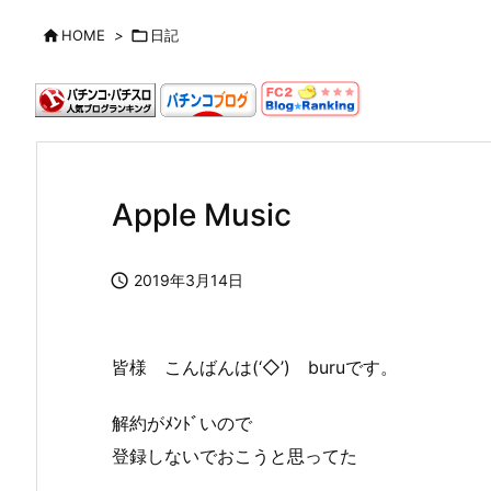

HOME
>

日記
Apple Music

2019年3月14日
皆様 こんばんは(‘◇’)ゞburuです。
解約がﾒﾝﾄﾞいので
登録しないでおこうと思ってた