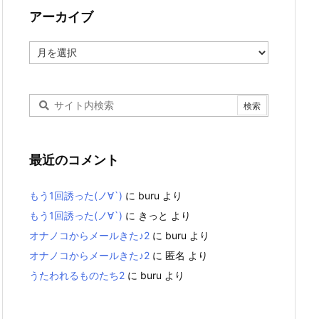
アーカイブ
ア
ー
カ
イ
ブ
最近のコメント
もう1回誘った(ノ∀`)
に
buru
より
もう1回誘った(ノ∀`)
に
きっと
より
オナノコからメールきた♪2
に
buru
より
オナノコからメールきた♪2
に
匿名
より
うたわれるものたち2
に
buru
より