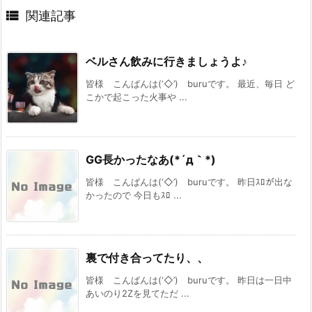

関連記事
ベルさん飲みに行きましょうよ♪
皆様 こんばんは(‘◇’)ゞburuです。 最近、毎日 ど
こかで起こった火事や ...
GG長かったなあ(*´д｀*)
皆様 こんばんは(‘◇’)ゞburuです。 昨日ｽﾛが出な
かったので 今日もｽﾛ ...
裏で付き合ってたり、、
皆様 こんばんは(‘◇’)ゞburuです。 昨日は一日中
あいのり2Zを見てただ ...