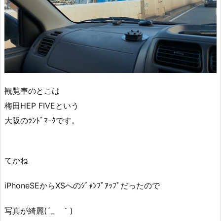
観覧車のとこは
梅田HEP FIVEという
大阪のﾗﾝﾄﾞﾏｰｸです。
てかね
iPhoneSEからXSへのｼﾞｬﾝﾌﾟｱｯﾌﾟだったので
写真が綺麗(´_ゝ｀)