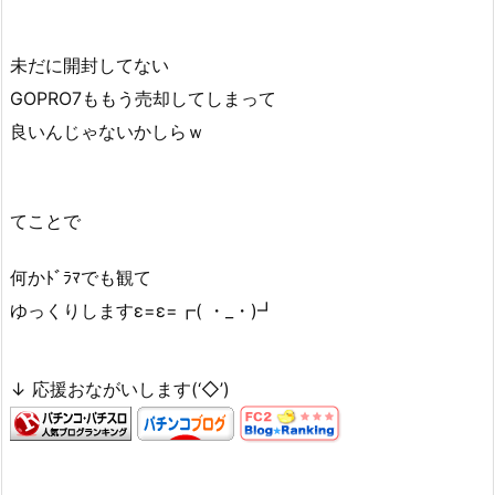
未だに開封してない
GOPRO7ももう売却してしまって
良いんじゃないかしらｗ
てことで
何かﾄﾞﾗﾏでも観て
ゆっくりしますε=ε=┏( ・_・)┛
↓ 応援おながいします(‘◇’)ゞ