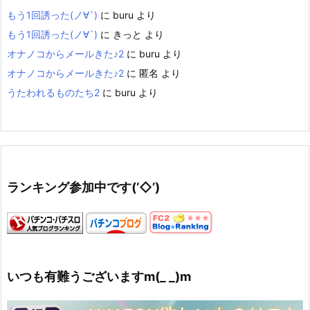
もう1回誘った(ノ∀`)
に
buru
より
もう1回誘った(ノ∀`)
に
きっと
より
オナノコからメールきた♪2
に
buru
より
オナノコからメールきた♪2
に
匿名
より
うたわれるものたち2
に
buru
より
ランキング参加中です(‘◇’)ゞ
いつも有難うございますm(_ _)m