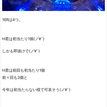
16Rは4つ。
H君は初当たり1個(ノ∀`)
しかも即抜けで(ノ∀`)
H君は前回も初当たり1個
前々回も3個と
今年は初当たらない様で可哀そう(ノ∀`)