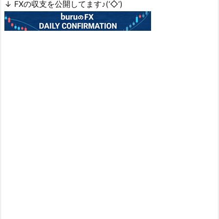
↓ FXの収支を公開してます♪(‘◇’)ゞ