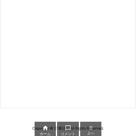



Copyright ©
27番日記
All Rights Reserved.
上へ
ホーム
コメント