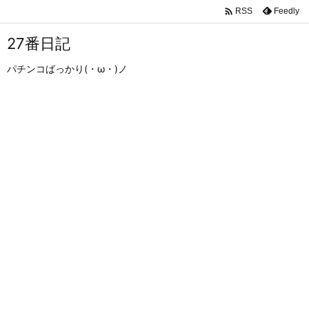

Feedly
RSS
27番日記
パチンコばっかり(・ω・)ノ