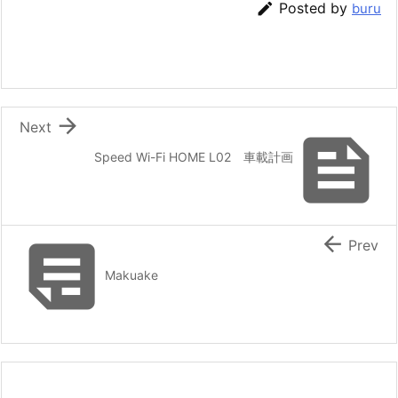

Posted by
buru

Next

Speed Wi-Fi HOME L02 車載計画


Prev
Makuake