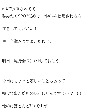
ﾎﾃﾙで療養されてて
私みたくSPO2低めでﾕﾆｯﾄﾊﾞｽを使用される方
注意してください！
ｺﾛっと逝きますよ、あれは。
明日、尾身会長にﾒｰﾙしておこう。
今日はちょっと嬉しいこともあって
朝食で出たｾﾞﾘｰの味がしたんですよ(・∀・)！
他のはほとんどﾀﾞﾒですが