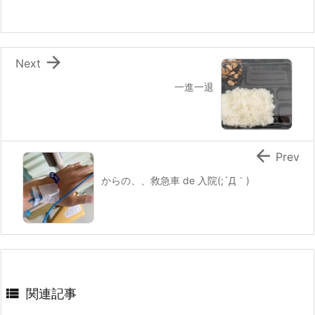

Next
一進一退

Prev
からの、、救急車 de 入院(;´Д｀)

関連記事