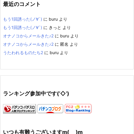
最近のコメント
もう1回誘った(ノ∀`)
に
buru
より
もう1回誘った(ノ∀`)
に
きっと
より
オナノコからメールきた♪2
に
buru
より
オナノコからメールきた♪2
に
匿名
より
うたわれるものたち2
に
buru
より
ランキング参加中です(‘◇’)ゞ
いつも有難うございますm(_ _)m