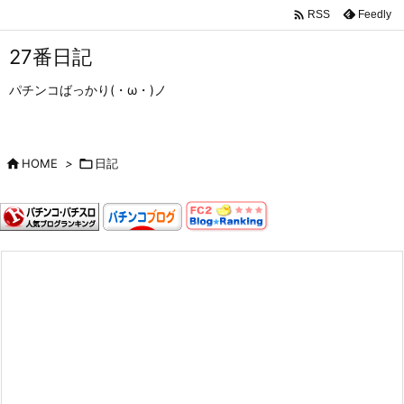

Feedly
RSS
27番日記
パチンコばっかり(・ω・)ノ

HOME
>

日記