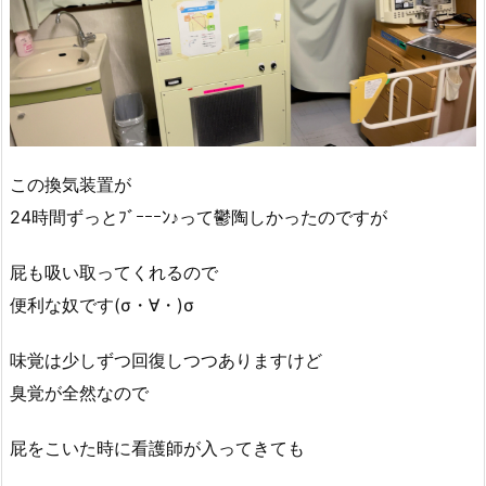
この換気装置が
24時間ずっとﾌﾞｰｰｰﾝ♪って鬱陶しかったのですが
屁も吸い取ってくれるので
便利な奴です(σ・∀・)σ
味覚は少しずつ回復しつつありますけど
臭覚が全然なので
屁をこいた時に看護師が入ってきても