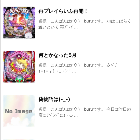
再プレイらいふ再開！
皆様 こんばんは(‘◇’)ゞburuです。 ｽﾛはしばらく
置いといて 再ﾌﾟﾚｲ ...
何とかなった5月
皆様 こんばんは(‘◇’)ゞburuです。 夕ﾊﾟﾁ
ε=ε=┏( ・_・)┛ ...
偽物語は(-_-)
皆様 こんばんは(‘◇’)ゞburuです。 今日は昨日の
店にﾘﾍﾞﾝｼﾞに(・ω ...