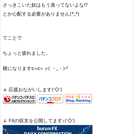
さっきこいた奴はもう臭ってないよな!?
とか心配する必要がありません(*_*)
てことで
ちょっと疲れました。
横になりますε=ε=┏( ・_・)┛
↓ 応援おながいします(‘◇’)ゞ
↓ FXの収支を公開してます♪(‘◇’)ゞ