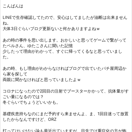
こんばんは
LINEで生存確認してたので、安心はしてましたが油断は出来ません
ね。
大体3日ぐらいブログ更新ないと何かありますよねｗ
あの時の事件を思い出します。おかしいと思ってゲームで繋がって
たベルさん、ゆたこさんに聞いた記憶
少したって理由がわかって、すぐに帰ってくるなと思っていまし
た。
あの時、もし理由がわからなければブログで出ていたパチ屋周辺か
ら家を探して
両親に聞かなければと思っていましたよｗ
コロナになったので2回目の注射でブースターかかって、抗体量がす
ごい量になるのでは？
冬ぐらいでちょうどいいかも。
基礎疾患持ちなのにまだ予約すら来ませんよ、ま、1回目迷って放置
したからなんですけど、ORZ
打ってはいけない論も最近出ていますが、目先では重症化の方が怖