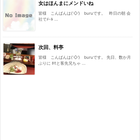
女はほんまにメンドいね
皆様 こんばんは(‘◇’)ゞburuです。 昨日の朝 会
社でﾒｰﾙ ...
次回、料亭
皆様 こんばんは(‘◇’)ゞburuです。 先日、数か月
ぶりに ﾎﾓと客先兄ちゃ ...