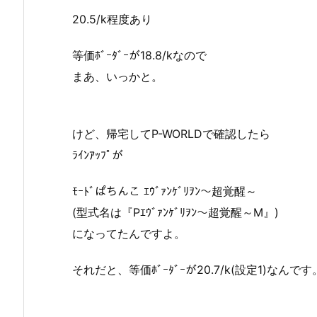
20.5/k程度あり
等価ﾎﾞｰﾀﾞｰが18.8/kなので
まあ、いっかと。
けど、帰宅してP-WORLDで確認したら
ﾗｲﾝｱｯﾌﾟが
ﾓｰﾄﾞぱちんこ ｴｳﾞｧﾝｹﾞﾘｦﾝ～超覚醒～
(型式名は『Pｴｳﾞｧﾝｹﾞﾘｦﾝ～超覚醒～M』)
になってたんですよ。
それだと、等価ﾎﾞｰﾀﾞｰが20.7/k(設定1)なんです