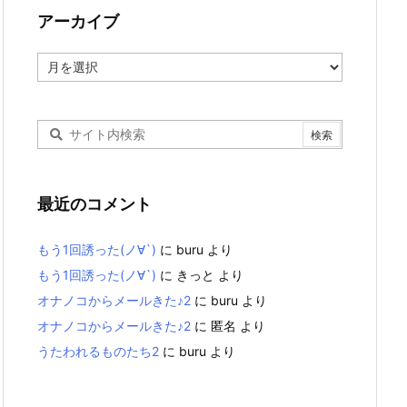
アーカイブ
ア
ー
カ
イ
ブ
最近のコメント
もう1回誘った(ノ∀`)
に
buru
より
もう1回誘った(ノ∀`)
に
きっと
より
オナノコからメールきた♪2
に
buru
より
オナノコからメールきた♪2
に
匿名
より
うたわれるものたち2
に
buru
より