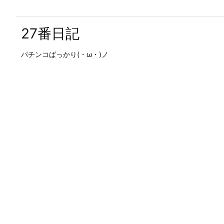
27番日記
パチンコばっかり(・ω・)ノ