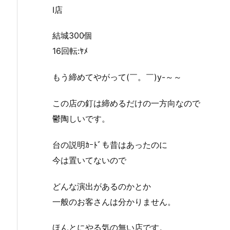
I店
結城300個
16回転:ﾔﾒ
もう締めてやがって(￣。￣)y-～～
この店の釘は締めるだけの一方向なので
鬱陶しいです。
台の説明ｶｰﾄﾞも昔はあったのに
今は置いてないので
どんな演出があるのかとか
一般のお客さんは分かりません。
ほんとにやる気の無い店です。