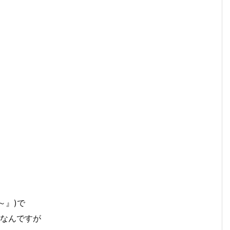
醒～』)で
ﾌﾟなんですが