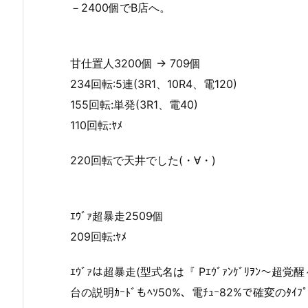
－2400個でB店へ。
甘仕置人3200個 → 709個
234回転:5連(3R1、10R4、電120)
155回転:単発(3R1、電40)
110回転:ﾔﾒ
220回転で天井でした(・∀・)
ｴｳﾞｧ超暴走2509個
209回転:ﾔﾒ
ｴｳﾞｧは超暴走(型式名は『 Pｴｳﾞｧﾝｹﾞﾘｦﾝ～超覚
台の説明ｶｰﾄﾞもﾍｿ50%、電ﾁｭｰ82%で確変のﾀｲ