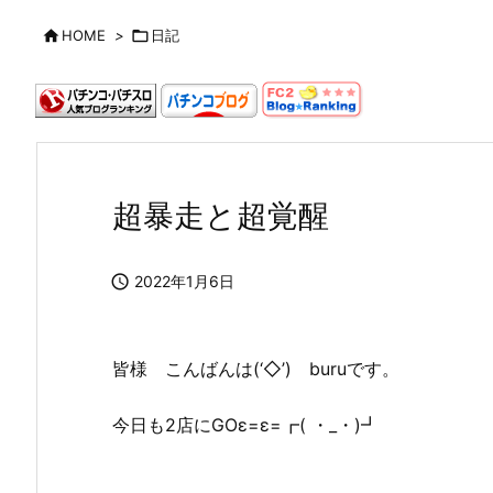

HOME
>

日記
超暴走と超覚醒

2022年1月6日
皆様 こんばんは(‘◇’)ゞburuです。
今日も2店にGOε=ε=┏( ・_・)┛