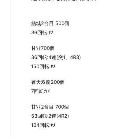
結城2台目 500個
36回転:ﾔﾒ
甘ｿﾅ700個
36回転:4連(突1、4R3)
150回転:ﾔﾒ
蒼天双龍200個
7回転:ﾔﾒ
甘ｿﾅ2台目 700個
53回転:2連(4R2)
104回転:ﾔﾒ