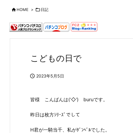

HOME
>

日記
こどもの日で

2023年5月5日
皆様 こんばんは(‘◇’)ゞburuです。
昨日は枚方ｼﾘｰｽﾞでして
H君が一騎当千、私がﾀﾞﾝﾍﾞﾙでした。