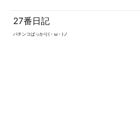
27番日記
パチンコばっかり(・ω・)ノ