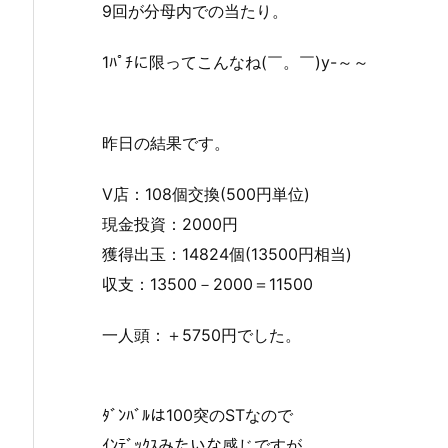
9回が分母内での当たり。
1ﾊﾟﾁに限ってこんなね(￣。￣)y-～～
昨日の結果です。
V店：108個交換(500円単位)
現金投資：2000円
獲得出玉：14824個(13500円相当)
収支：13500－2000＝11500
一人頭：＋5750円でした。
ﾀﾞﾝﾊﾞﾙは100突のSTなので
ｲﾝﾃﾞｯｸｽみたいな感じですが