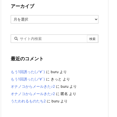
アーカイブ
ア
ー
カ
イ
ブ
最近のコメント
もう1回誘った(ノ∀`)
に
buru
より
もう1回誘った(ノ∀`)
に
きっと
より
オナノコからメールきた♪2
に
buru
より
オナノコからメールきた♪2
に
匿名
より
うたわれるものたち2
に
buru
より