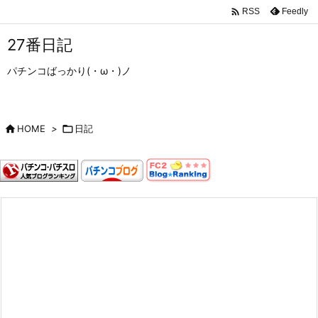

Feedly
RSS
27番日記
パチンコばっかり(・ω・)ノ

HOME
>

日記