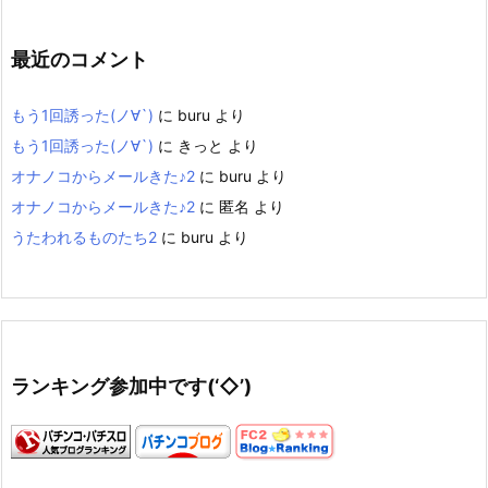
最近のコメント
もう1回誘った(ノ∀`)
に
buru
より
もう1回誘った(ノ∀`)
に
きっと
より
オナノコからメールきた♪2
に
buru
より
オナノコからメールきた♪2
に
匿名
より
うたわれるものたち2
に
buru
より
ランキング参加中です(‘◇’)ゞ