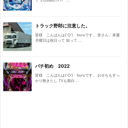
で 512回転のｲﾝﾃﾞ ...
トラック野郎に注意した。
皆様 こんばんは(‘◇’)ゞburuです。 皆さん、来週
月曜日は祝日って 知って ...
パチ初め 2022
皆様 こんばんは(‘◇’)ゞburuです。 おせちもすっ
かり飽きたし TVも面白 ...