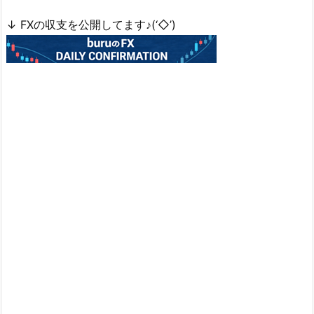
↓ FXの収支を公開してます♪(‘◇’)ゞ