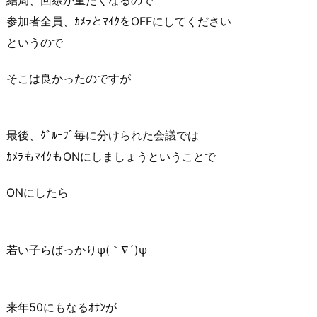
参加者全員、ｶﾒﾗとﾏｲｸをOFFにしてください
というので
そこは良かったのですが
最後、ｸﾞﾙｰﾌﾟ毎に分けられた会議では
ｶﾒﾗもﾏｲｸもONにしましょうということで
ONにしたら
若い子らばっかりψ(｀∇´)ψ
来年50にもなるｵｻﾝが