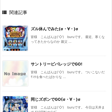

関連記事
ズル休んでみた(σ・∀・)σ
皆様 こんばんは(‘◇’)ゞburuです。 最近、寒くな
ってきたからなのか 親父 ...
サントリービバレッジでGO!
皆様 こんばんは(‘◇’)ゞburuです。 ついこないだ
ｹﾝﾀを食べたばかりな ...
同じズボンでGO(σ・∀・)σ
皆様 こんばんは(‘◇’)ゞburuです。 今日は天井ま