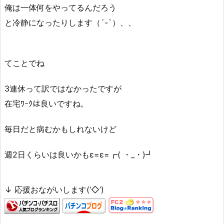
俺は一体何をやってるんだろう
と冷静になったりします（´-`）、、
てことでね
3連休って訳ではなかったですが
在宅ﾜｰｸは良いですね。
毎日だと病むかもしれないけど
週2日くらいは良いかもε=ε=┏( ・_・)┛
↓ 応援おながいします(‘◇’)ゞ