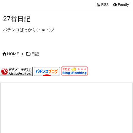

Feedly
RSS
27番日記
パチンコばっかり(・ω・)ノ

HOME
>

日記