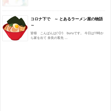
コロナ下で ～ とあるラーメン屋の物語
～
皆様 こんばんは(‘◇’)ゞburuです。 今日は11時か
ら家を出て 奈良の客先 ...