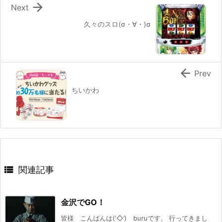

Next
久々のスロ(σ・∀・)σ

Prev
ちいかわ

関連記事
金沢でGO！
皆様 こんばんは(‘◇’)ゞburuです。 行ってきまし