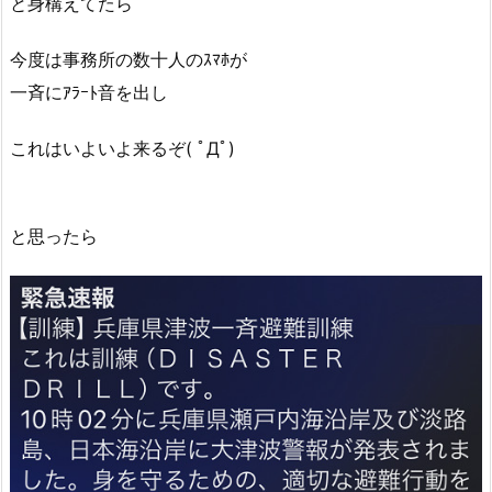
と身構えてたら
今度は事務所の数十人のｽﾏﾎが
一斉にｱﾗｰﾄ音を出し
これはいよいよ来るぞ( ﾟДﾟ)
と思ったら