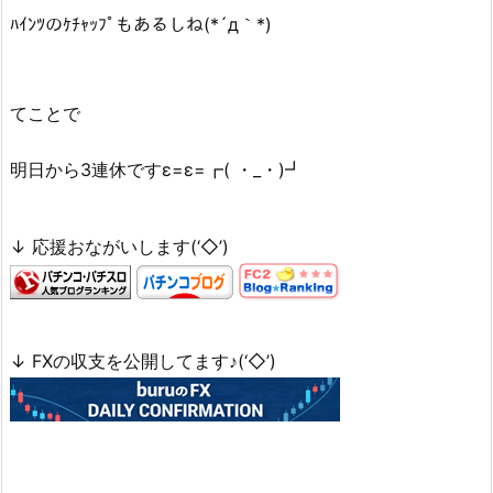
ﾊｲﾝﾂのｹﾁｬｯﾌﾟもあるしね(*´д｀*)
てことで
明日から3連休ですε=ε=┏( ・_・)┛
↓ 応援おながいします(‘◇’)ゞ
↓ FXの収支を公開してます♪(‘◇’)ゞ