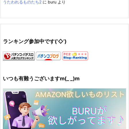
うたわれるものたち2
に
buru
より
ランキング参加中です(‘◇’)ゞ
いつも有難うございますm(_ _)m