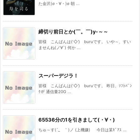
た金沢(σ・∀・)σ 朝 ...
締切り前日とか(￣。￣)y-～～
皆様 こんばんは(‘◇’)ゞburuです。 いや～、すい
ませんね(ノ∀`) 何か ...
スーパーデジラ！
皆様 こんばんは(‘◇’)ゞburuです。 昨日、ｿﾌﾄﾊﾞﾝ
ｸが 通信量20G ...
65536分の1を引きまして(・∀・)
ちゅ～す(´_ゝ｀)ノ (上機嫌) 今日は某ｷﾞｱｽ ...