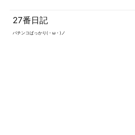
27番日記
パチンコばっかり(・ω・)ノ