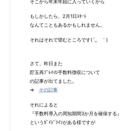
そこから年末年始に入っていくから
もしかしたら、2月1日ｽﾀｰﾄ
なんてこともあるかもしれません。
それはそれで望むところです(´_ゝ｀)
さて、昨日また
貯玉再ﾌﾟﾚｲの手数料徴収について
の記事が出てました。
⇒
その記事
それによると
『手数料導入の周知期間3か月を確保する』
というｶﾞｲﾄﾞﾗｲﾝがある様ですが