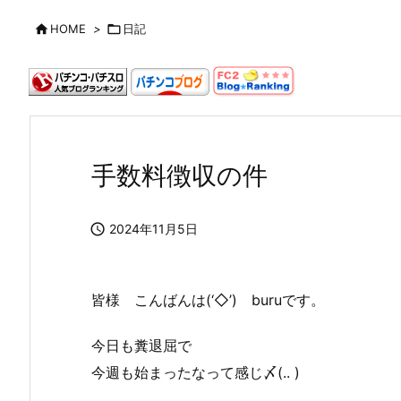

HOME
>

日記
手数料徴収の件

2024年11月5日
皆様 こんばんは(‘◇’)ゞburuです。
今日も糞退屈で
今週も始まったなって感じ〆(.. )