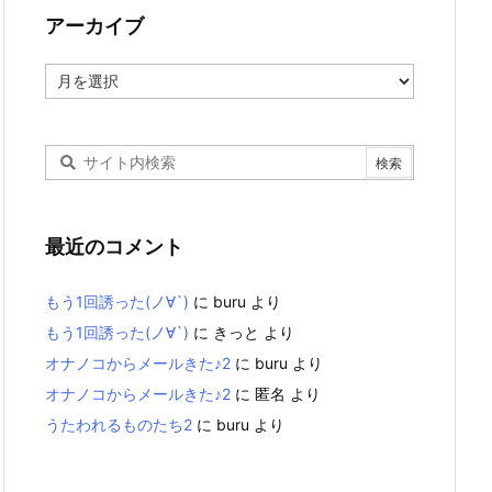
アーカイブ
ア
ー
カ
イ
ブ
最近のコメント
もう1回誘った(ノ∀`)
に
buru
より
もう1回誘った(ノ∀`)
に
きっと
より
オナノコからメールきた♪2
に
buru
より
オナノコからメールきた♪2
に
匿名
より
うたわれるものたち2
に
buru
より