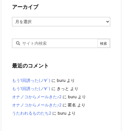
アーカイブ
ア
ー
カ
イ
ブ
最近のコメント
もう1回誘った(ノ∀`)
に
buru
より
もう1回誘った(ノ∀`)
に
きっと
より
オナノコからメールきた♪2
に
buru
より
オナノコからメールきた♪2
に
匿名
より
うたわれるものたち2
に
buru
より