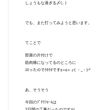
しょうもな過ぎる〆(.. )
でも、また打ってみようと思います。
てことで
部屋の片付けで
筋肉痛になってるのところに
ｽﾛったのでｸﾀｸﾀですε=ε=┏( ・_・)┛
あ、そうそう
今回のﾌﾟﾁﾘﾌｫｰﾑは
2日間の工事だったのですが