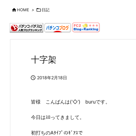

HOME
>

日記
十字架

2018年2月18日
皆様 こんばんは(‘◇’)ゞburuです。
今日はｽﾛってきまして。
初打ちのAﾀｲﾌﾟのｷﾞｱｽで