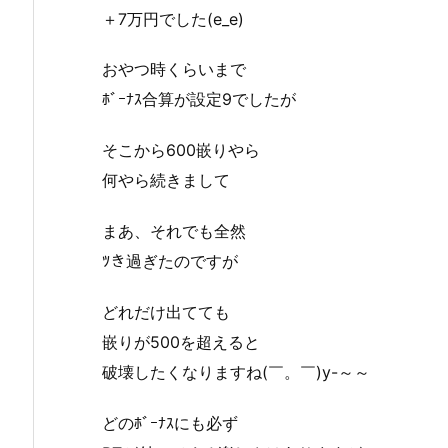
＋7万円でした(e_e)
おやつ時くらいまで
ﾎﾞｰﾅｽ合算が設定9でしたが
そこから600嵌りやら
何やら続きまして
まあ、それでも全然
ﾂき過ぎたのですが
どれだけ出てても
嵌りが500を超えると
破壊したくなりますね(￣。￣)y-～～
どのﾎﾞｰﾅｽにも必ず