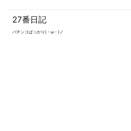
27番日記
パチンコばっかり(・ω・)ノ