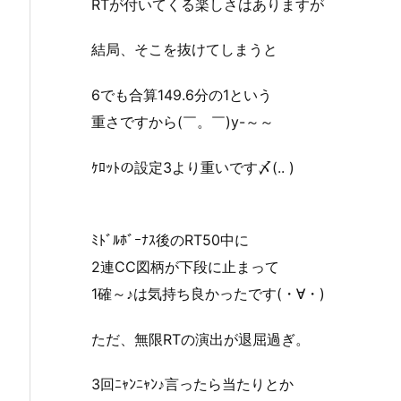
RTが付いてくる楽しさはありますが
結局、そこを抜けてしまうと
6でも合算149.6分の1という
重さですから(￣。￣)y-～～
ｹﾛｯﾄの設定3より重いです〆(.. )
ﾐﾄﾞﾙﾎﾞｰﾅｽ後のRT50中に
2連CC図柄が下段に止まって
1確～♪は気持ち良かったです(・∀・)
ただ、無限RTの演出が退屈過ぎ。
3回ﾆｬﾝﾆｬﾝ♪言ったら当たりとか