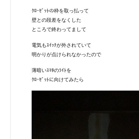
ｸﾛｰｾﾞｯﾄの枠を取っ払って
壁との段差をなくした
ところで終わってまして
電気もｽｲｯﾁが外されていて
明かりが点けられなかったので
薄暗いｽﾏﾎのﾗｲﾄを
ｸﾛｰｾﾞｯﾄに向けてみたら