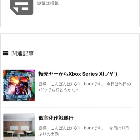

短気は損気

関連記事
転売ヤーからXbox Series X(ノ∀`)
皆様 こんばんは(‘◇’)ゞburuです。 今日は昨日の
ｴｳﾞｧでも打とうかなε ...
個室化作戦遂行
皆様 こんばんは(‘◇’)ゞburuです。 今日は11日
ぶりの出勤 ...