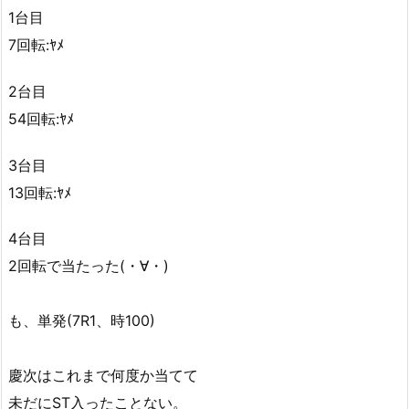
1台目
7回転:ﾔﾒ
2台目
54回転:ﾔﾒ
3台目
13回転:ﾔﾒ
4台目
2回転で当たった(・∀・)
も、単発(7R1、時100)
慶次はこれまで何度か当てて
未だにST入ったことない。