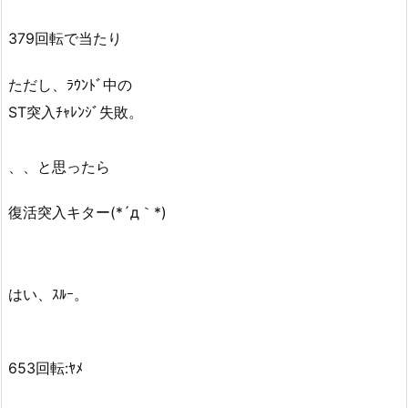
379回転で当たり
ただし、ﾗｳﾝﾄﾞ中の
ST突入ﾁｬﾚﾝｼﾞ失敗。
、、と思ったら
復活突入キター(*´д｀*)
はい、ｽﾙｰ。
653回転:ﾔﾒ