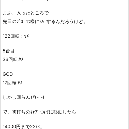
まあ、入ったところで
先日のｼﾞｮｰの様にｽﾙｰするんだろうけど。
122回転：ﾔﾒ
5台目
36回転:ﾔﾒ
GOD
17回転:ﾔﾒ
しかし回らんぜ(-_-)
で、初打ちのｷｬﾌﾟつばに移動したら
14000円まで22/k。