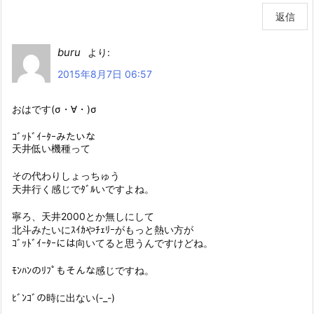
返信
buru
より:
2015年8月7日 06:57
おはです(σ・∀・)σ
ｺﾞｯﾄﾞｲｰﾀｰみたいな
天井低い機種って
その代わりしょっちゅう
天井行く感じでﾀﾞﾙいですよね。
寧ろ、天井2000とか無しにして
北斗みたいにｽｲｶやﾁｪﾘｰがもっと熱い方が
ｺﾞｯﾄﾞｲｰﾀｰには向いてると思うんですけどね。
ﾓﾝﾊﾝのﾘﾌﾟもそんな感じですね。
ﾋﾞﾝｺﾞの時に出ない(-_-)