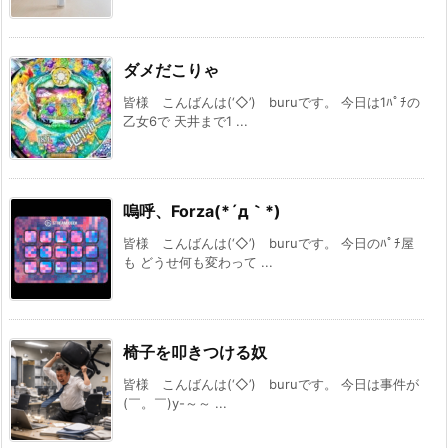
ダメだこりゃ
皆様 こんばんは(‘◇’)ゞburuです。 今日は1ﾊﾟﾁの
乙女6で 天井まで1 ...
嗚呼、Forza(*´д｀*)
皆様 こんばんは(‘◇’)ゞburuです。 今日のﾊﾟﾁ屋
も どうせ何も変わって ...
椅子を叩きつける奴
皆様 こんばんは(‘◇’)ゞburuです。 今日は事件が
(￣。￣)y-～～ ...