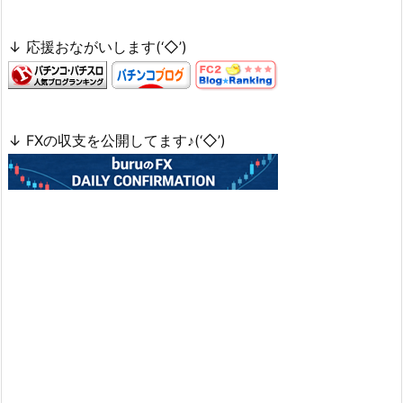
↓ 応援おながいします(‘◇’)ゞ
↓ FXの収支を公開してます♪(‘◇’)ゞ