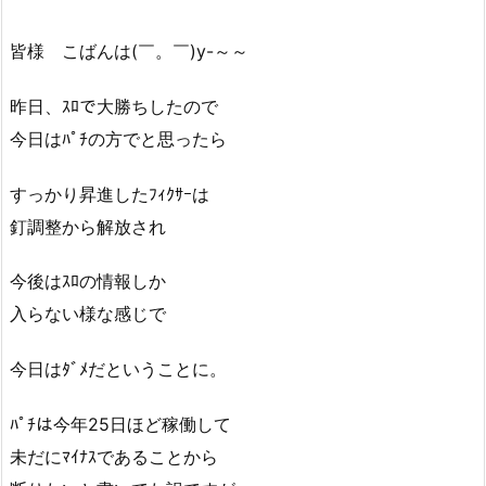
皆様 こばんは(￣。￣)y-～～
昨日、ｽﾛで大勝ちしたので
今日はﾊﾟﾁの方でと思ったら
すっかり昇進したﾌｨｸｻｰは
釘調整から解放され
今後はｽﾛの情報しか
入らない様な感じで
今日はﾀﾞﾒだということに。
ﾊﾟﾁは今年25日ほど稼働して
未だにﾏｲﾅｽであることから