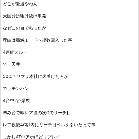
どこが優遇やねん
天国分は駆け抜け単発
なぜこの台で粘ったか
理由は殲滅モードへ複数回入った事
4連続スルー
で、天井
50%？ヤマサ本社に火着けたろか
で、モンハン
4台中2台爆裂
凹み台で即レア役の次Gでリーチ目
レア役後4G以内にリーチ目ベルを引いたって事
しかしAT中アホほどリプレイ