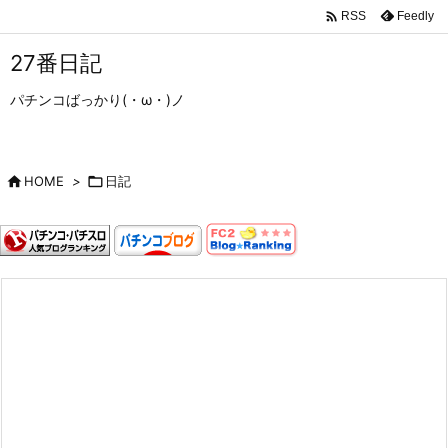

Feedly
RSS
27番日記
パチンコばっかり(・ω・)ノ

HOME
>

日記