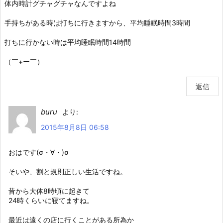
体内時計グチャグチャなんですよね
手持ちがある時は打ちに行きますから、平均睡眠時間3時間
打ちに行かない時は平均睡眠時間14時間
（￣+ー￣）
返信
buru
より:
2015年8月8日 06:58
おはです(σ・∀・)σ
そいや、割と規則正しい生活ですね。
昔から大体8時頃に起きて
24時くらいに寝てますね。
最近は遠くの店に行くことがある所為か