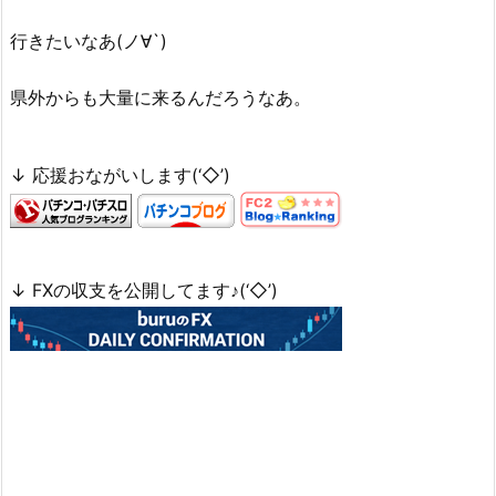
行きたいなあ(ノ∀`)
県外からも大量に来るんだろうなあ。
↓ 応援おながいします(‘◇’)ゞ
↓ FXの収支を公開してます♪(‘◇’)ゞ