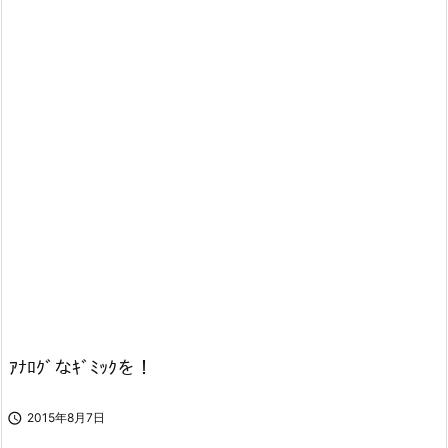
ｱﾅﾛｸﾞなｷﾞﾐｯｸを！

2015年8月7日