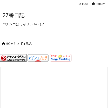

Feedly
RSS
27番日記
パチンコばっかり(・ω・)ノ

HOME
>

日記