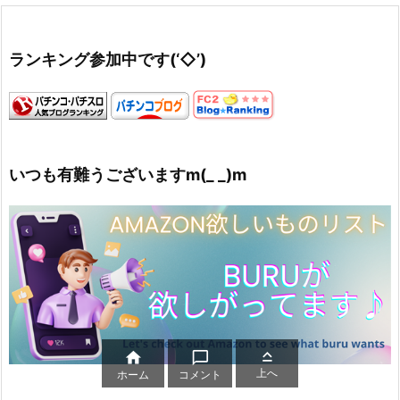
ランキング参加中です(‘◇’)ゞ
いつも有難うございますm(_ _)m



上へ
ホーム
コメント