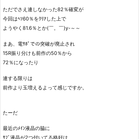
ただでさえ連しなかった82％確変が
今回はﾍｿ60％をｸﾘｱした上で
ようやく81.6％とか(￣。￣)y-～～
まあ、電ｻﾎﾟでの突確が廃止され
15R振り分けも前作の50％から
72％になったり
連する限りは
前作より玉増えるよって感じですか。
たーだ
最近のﾒｲﾝ液晶の脇に
ｻﾌﾞ液晶が2つ付いてる格好は