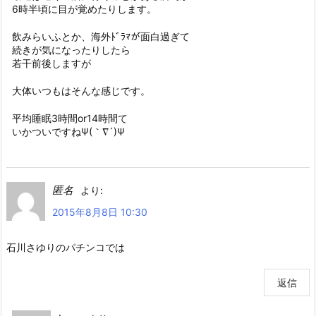
6時半頃に目が覚めたりします。
飲みらいふとか、海外ﾄﾞﾗﾏが面白過ぎて
続きが気になったりしたら
若干前後しますが
大体いつもはそんな感じです。
平均睡眠3時間or14時間て
いかついですねΨ(｀∇´)Ψ
匿名
より:
2015年8月8日 10:30
石川さゆりのパチンコでは
返信