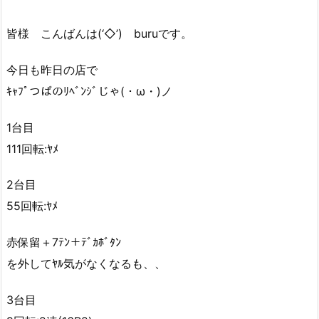
皆様 こんばんは(‘◇’)ゞburuです。
今日も昨日の店で
ｷｬﾌﾟつばのﾘﾍﾞﾝｼﾞじゃ(・ω・)ノ
1台目
111回転:ﾔﾒ
2台目
55回転:ﾔﾒ
赤保留＋7ﾃﾝ＋ﾃﾞｶﾎﾞﾀﾝ
を外してﾔﾙ気がなくなるも、、
3台目