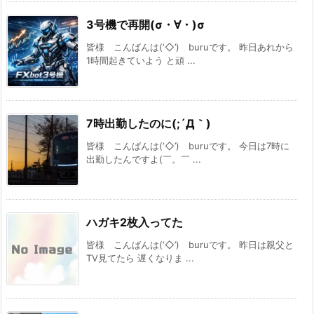
3号機で再開(σ・∀・)σ
皆様 こんばんは(‘◇’)ゞburuです。 昨日あれから
1時間起きていよう と頑 ...
7時出勤したのに(;´Д｀)
皆様 こんばんは(‘◇’)ゞburuです。 今日は7時に
出勤したんですよ(￣。￣ ...
ハガキ2枚入ってた
皆様 こんばんは(‘◇’)ゞburuです。 昨日は親父と
TV見てたら 遅くなりま ...