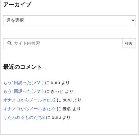
アーカイブ
ア
ー
カ
イ
ブ
最近のコメント
もう1回誘った(ノ∀`)
に
buru
より
もう1回誘った(ノ∀`)
に
きっと
より
オナノコからメールきた♪2
に
buru
より
オナノコからメールきた♪2
に
匿名
より
うたわれるものたち2
に
buru
より