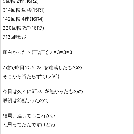
9回転:2連(16R2)
314回転:単発(15R1)
142回転:4連(16R4)
220回転:7連(16R7)
713回転:ﾔﾒ
面白かったヽ(￣д￣;)ノ=3=3=3
7連で昨日のﾘﾍﾞﾝｼﾞを達成したものの
そこから当たらずで(ノ∀`)
今日は久々にSTｽﾙｰが無かったものの
最初は2連だったので
結局、連してもこれかい
と思ってたんですけどね。