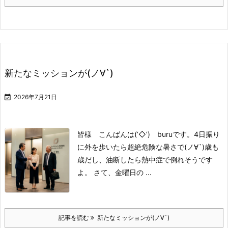
新たなミッションが(ノ∀`)

2026年7月21日
皆様 こんばんは(‘◇’)ゞburuです。
4日振り
に外を歩いたら
超絶危険な暑さで(ノ∀`)
歳も
歳だし、油断したら
熱中症で倒れそうです
よ。
さて、金曜日の ...
記事を読む
新たなミッションが(ノ∀`)