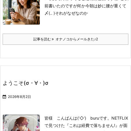
前書いたのですが
何か今朝は妙に腰が重くて
〆(.. )
それがなぜなのか
記事を読む
オナノコからメールきた♪2
ようこそ(σ・∀・)σ

2026年8月2日
皆様 こんばんは(‘◇’)ゞburuです。
NETFLIX
で見つけた
『これは経費で落ちません!』
が面