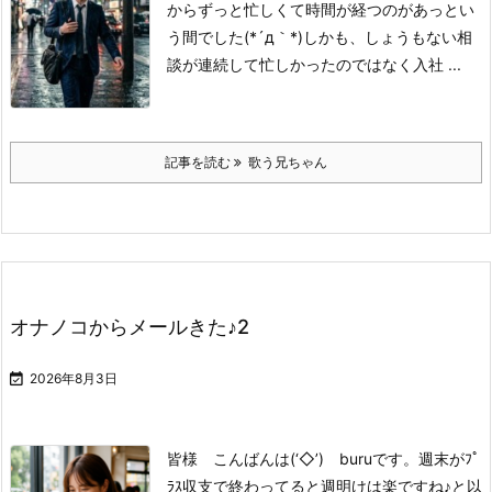
からずっと忙しくて
時間が経つのがあっとい
う間でした(*´д｀*)
しかも、しょうもない相
談が
連続して忙しかったのではなく
入社 ...
記事を読む
歌う兄ちゃん
オナノコからメールきた♪2

2026年8月3日
皆様 こんばんは(‘◇’)ゞburuです。
週末がﾌﾟ
ﾗｽ収支で終わってると
週明けは楽ですね♪と
以