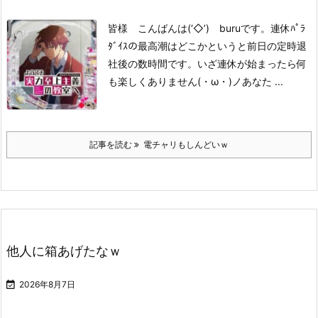
皆様 こんばんは(‘◇’)ゞburuです。
連休ﾊﾟﾗ
ﾀﾞｲｽの最高潮はどこかというと
前日の定時退
社後の数時間です。
いざ連休が始まったら
何
も楽しくありません(・ω・)ノ
あなた ...
記事を読む
電チャリもしんどいｗ
他人に箱あげたなｗ

2026年8月7日