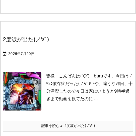
2度涙が出た(ノ∀`)

2026年7月20日
皆様 こんばんは(‘◇’)ゞburuです。
今日はﾊﾟ
ﾁﾝｺ依存症だった(ノ∀`)
いや、違うな
昨日、十
分満喫したので
今日は家にいようと
9時半過
ぎまで動画を観てたのに ...
記事を読む
2度涙が出た(ノ∀`)