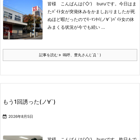
皆様 こんばんは(‘◇’)ゞburuです。
今日はま
たﾊﾞｲﾄ女が突発休みを
かましおりましたが
死
ぬほど暇だったのでﾓｰﾏﾝﾀｲ(ノ∀`)
ﾊﾞｲﾄ女の休
みまくる状況が
今でも続い ...
記事を読む
嗚呼、豊丸さん(;´Д｀)
もう1回誘った(ノ∀`)

2026年8月5日
皆様 こんばんは(‘◇’)ゞburuです。
昨日もで