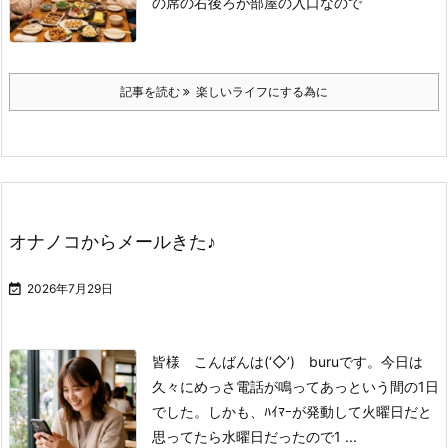
の席の右後ろが部屋の入口なので
記事を読む
楽しいライフにする為に
オナノコからメールきた♪

2026年7月29日
皆様 こんばんは(‘◇’)ゞburuです。
今日は
久々にめっさ電話が鳴って
あっという間の1日
でした。
しかも、ﾊｲﾏｰが発動して
火曜日だと
思ってたら
水曜日だったので
1 ...