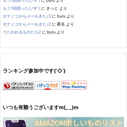
もう1回誘った(ノ∀`)
に
buru
より
もう1回誘った(ノ∀`)
に
きっと
より
オナノコからメールきた♪2
に
buru
より
オナノコからメールきた♪2
に
匿名
より
うたわれるものたち2
に
buru
より
ランキング参加中です(‘◇’)ゞ
いつも有難うございますm(_ _)m