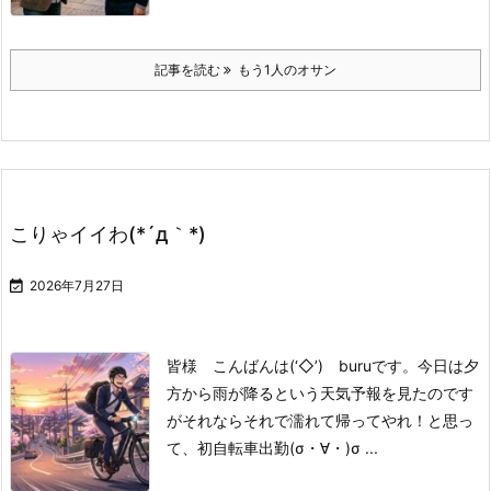
記事を読む
もう1人のオサン
こりゃイイわ(*´д｀*)

2026年7月27日
皆様 こんばんは(‘◇’)ゞburuです。
今日は夕
方から雨が降る
という天気予報を見たのです
が
それならそれで
濡れて帰ってやれ！
と思っ
て、初自転車出勤(σ・∀・)σ ...