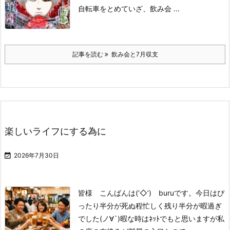
自転車をとめて
いざ、飲み会 ...
記事を読む
飲み会と7月収支
楽しいライフにする為に

2026年7月30日
皆様 こんばんは(‘◇’)ゞburuです。
今日はぴ
ったり半分が死ぬ程忙しく
残り半分が暇過ぎ
でした(ノ∀`)
暇な時はﾈｯﾄでもと思いますが
私