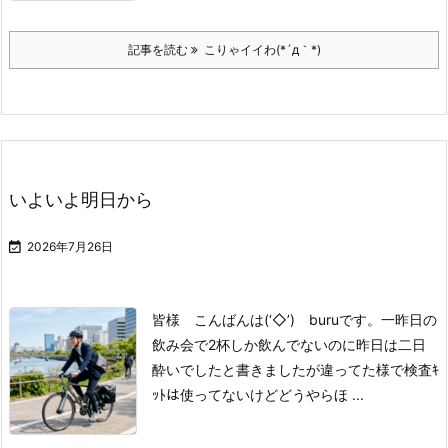
記事を読む
こりゃイイわ(*´д｀*)
いよいよ明日から

2026年7月26日
皆様 こんばんは(‘◇’)ゞburuです。
一昨日の
飲み会で
2杯しか飲んでないのに
昨日は二日
酔いでしたと書きましたが
違ってた様で
検査ｷ
ｯﾄは使ってないけど
どうやらほ ...