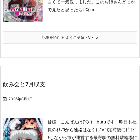
白くて一気観しました。
このお姉さん
どっか
で見たと思ったら
UQ m ...
記事を読む
ようこそ(σ・∀・)σ
飲み会と7月収支

2026年8月1日
皆様 こんばんは(‘◇’)ゞburuです。
昨日も社
員のｵﾅﾉｺから連絡はなく(ノ∀`)
定時後にﾄﾞｷﾄﾞ
ｷしながら
市が運営する最寄駅の無料駐輪場に