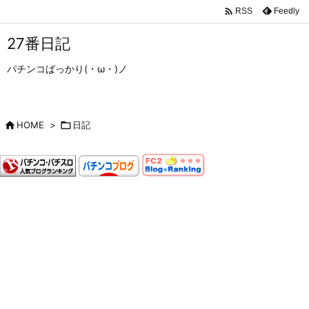

Feedly
RSS
27番日記
パチンコばっかり(・ω・)ノ

HOME
>

日記