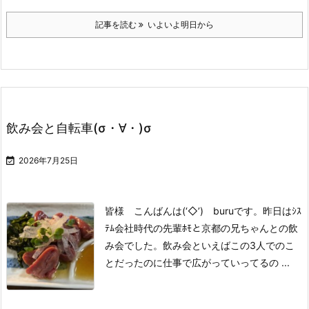
記事を読む
いよいよ明日から
飲み会と自転車(σ・∀・)σ

2026年7月25日
皆様 こんばんは(‘◇’)ゞburuです。
昨日はｼｽ
ﾃﾑ会社時代の先輩ﾎﾓと
京都の兄ちゃんとの飲
み会でした。
飲み会といえば
この3人でのこ
とだったのに
仕事で広がっていってるの ...