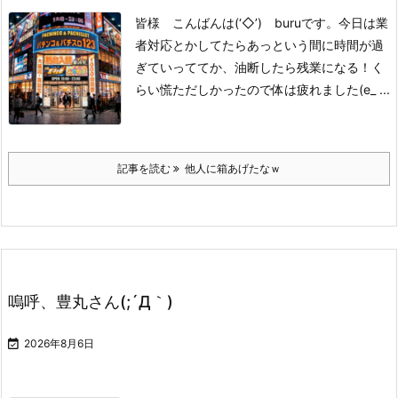
皆様 こんばんは(‘◇’)ゞburuです。
今日は業
者対応とかしてたら
あっという間に時間が過
ぎていって
てか、油断したら残業になる！
く
らい慌ただしかったので
体は疲れました(e_ ...
記事を読む
他人に箱あげたなｗ
嗚呼、豊丸さん(;´Д｀)

2026年8月6日