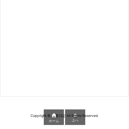


Copyright ©
27番日記
All Rights Reserved.
上へ
ホーム