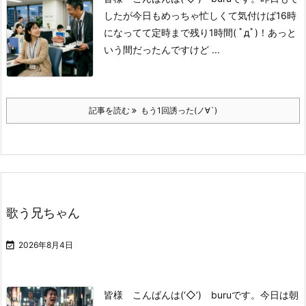
したが
今日もめっちゃ忙しくて
気付けば16時
になってて
定時まで残り1時間( ﾟдﾟ)！
あっと
いう間だったんですけど ...
記事を読む
もう1回誘った(ノ∀`)
歌う兄ちゃん

2026年8月4日
皆様 こんばんは(‘◇’)ゞburuです。
今日は朝