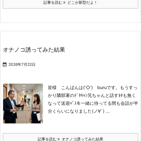
記事を読む
どこが新型だよ！
オナノコ誘ってみた結果

2026年7月22日
皆様 こんばんは(‘◇’)ゞburuです。
もうすっ
かり
隣部署のﾄﾞﾀｷｬﾝ兄ちゃんと
話すﾈﾀも無く
なって
送迎ﾊﾞｽを一緒に待ってる間も
会話が半
分くらいになりました(ノ∀`) ...
記事を読む
オナノコ誘ってみた結果