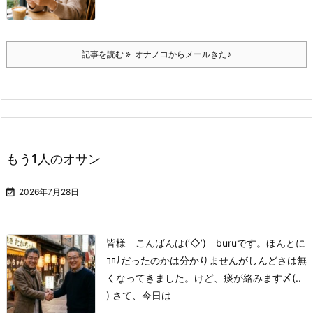
記事を読む
オナノコからメールきた♪
もう1人のオサン

2026年7月28日
皆様 こんばんは(‘◇’)ゞburuです。
ほんとに
ｺﾛﾅだったのかは分かりませんが
しんどさは無
くなってきました。
けど、痰が絡みます〆(..
)
さて、今日は