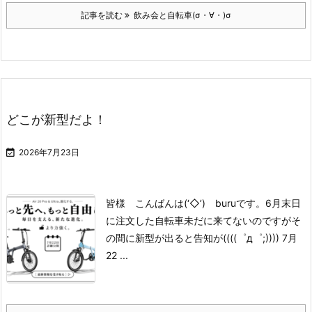
記事を読む
飲み会と自転車(σ・∀・)σ
どこが新型だよ！

2026年7月23日
皆様 こんばんは(‘◇’)ゞburuです。
6月末日
に注文した自転車
未だに来てないのですが
そ
の間に
新型が出ると告知が((((゜д゜;))))
7月
22 ...