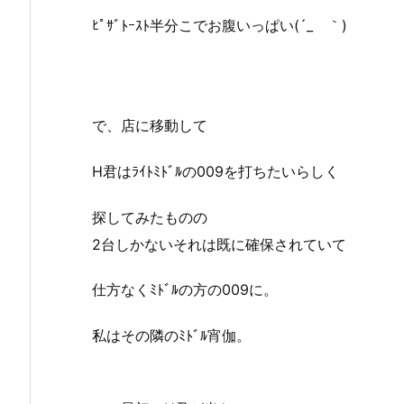
ﾋﾟｻﾞﾄｰｽﾄ半分こでお腹いっぱい(´_ゝ｀)
で、店に移動して
H君はﾗｲﾄﾐﾄﾞﾙの009を打ちたいらしく
探してみたものの
2台しかないそれは既に確保されていて
仕方なくﾐﾄﾞﾙの方の009に。
私はその隣のﾐﾄﾞﾙ宵伽。