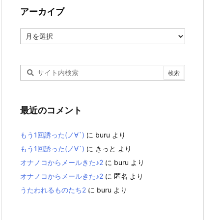
アーカイブ
ア
ー
カ
イ
ブ
最近のコメント
もう1回誘った(ノ∀`)
に
buru
より
もう1回誘った(ノ∀`)
に
きっと
より
オナノコからメールきた♪2
に
buru
より
オナノコからメールきた♪2
に
匿名
より
うたわれるものたち2
に
buru
より