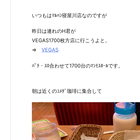
いつもはﾏﾙﾊﾝ寝屋川店なのですが
昨日は連れのH君が
VEGAS1700枚方店に行こうよと。
⇒
VEGAS
ﾊﾟﾁ・ｽﾛ合わせて1700台のﾏﾝﾓｽﾎｰﾙです。
朝は近くのｺﾒﾀﾞ珈琲に集合して