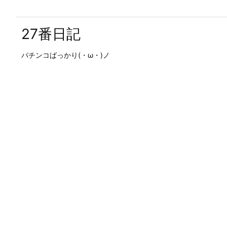
27番日記
パチンコばっかり(・ω・)ノ