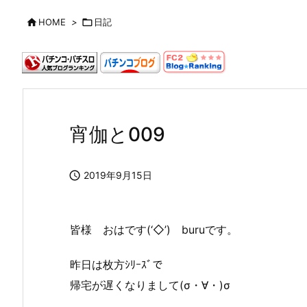

HOME
>

日記
宵伽と009

2019年9月15日
皆様 おはです(‘◇’)ゞburuです。
昨日は枚方ｼﾘｰｽﾞで
帰宅が遅くなりまして(σ・∀・)σ