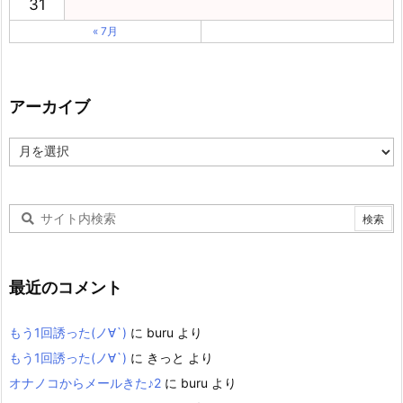
31
« 7月
アーカイブ
ア
ー
カ
イ
ブ
最近のコメント
もう1回誘った(ノ∀`)
に
buru
より
もう1回誘った(ノ∀`)
に
きっと
より
オナノコからメールきた♪2
に
buru
より