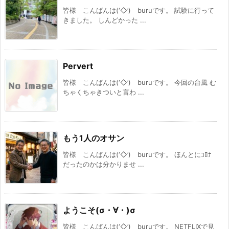
皆様 こんばんは(‘◇’)ゞburuです。 試験に行って
きました。 しんどかった ...
Pervert
皆様 こんばんは(‘◇’)ゞburuです。 今回の台風 む
ちゃくちゃきついと言わ ...
もう1人のオサン
皆様 こんばんは(‘◇’)ゞburuです。 ほんとにｺﾛﾅ
だったのかは分かりませ ...
ようこそ(σ・∀・)σ
皆様 こんばんは(‘◇’)ゞburuです。 NETFLIXで見