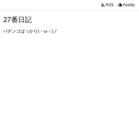

Feedly
RSS
27番日記
パチンコばっかり(・ω・)ノ