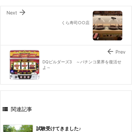

Next
くら寿司○○店

Prev
DQビルダーズ3 ～パチンコ業界を復活せ
よ～

関連記事
試験受けてきました♪