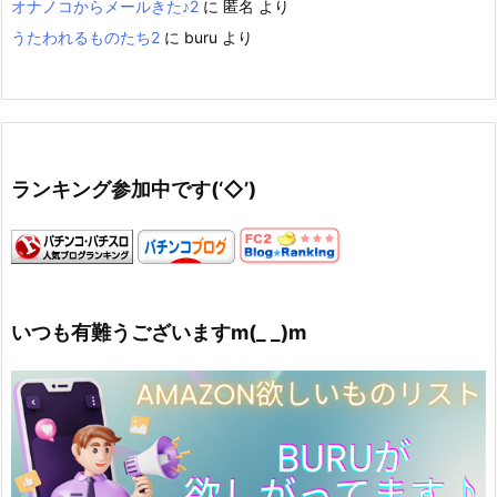
オナノコからメールきた♪2
に
匿名
より
うたわれるものたち2
に
buru
より
ランキング参加中です(‘◇’)ゞ
いつも有難うございますm(_ _)m