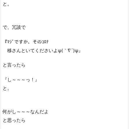
と。
で、冗談で
『ﾏｼﾞですか、そのｺﾛﾅ
移さんといてくださいよψ(｀∇´)ψ』
と言ったら
『し～～～っ！』
と。
何がし～～～なんだよ
と思ったら