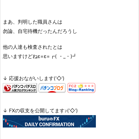
まあ、判明した職員さんは
勿論、自宅待機だったんだろうし
他の人達も検査されたとは
思いますけどねε=ε=┏( ・_・)┛
↓ 応援おながいします(‘◇’)ゞ
↓ FXの収支を公開してます♪(‘◇’)ゞ