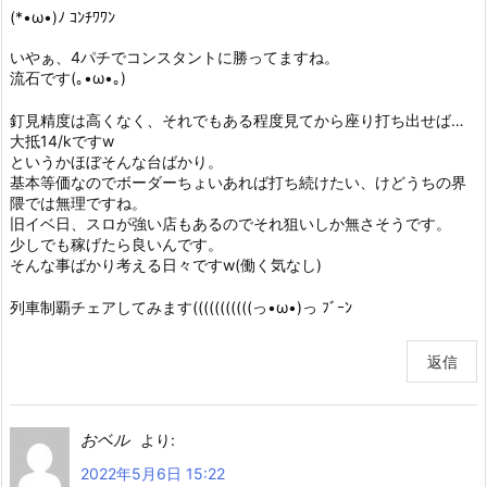
(*•ω•)ﾉ ｺﾝﾁﾜﾜﾝ
いやぁ、4パチでコンスタントに勝ってますね。
流石です(｡•ω•｡)
釘見精度は高くなく、それでもある程度見てから座り打ち出せば…
大抵14/kですw
というかほぼそんな台ばかり。
基本等価なのでボーダーちょいあれば打ち続けたい、けどうちの界
隈では無理ですね。
旧イベ日、スロが強い店もあるのでそれ狙いしか無さそうです。
少しでも稼げたら良いんです。
そんな事ばかり考える日々ですw(働く気なし)
列車制覇チェアしてみます(((((((((((っ•ω•)っ ﾌﾞｰﾝ
返信
おベル
より:
2022年5月6日 15:22