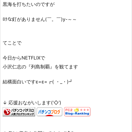
黒海を打ちたいのですが
ﾛｸな釘がありません(￣。￣)y-～～
てことで
今日からNETFLIXで
小沢仁志の『列島制覇』を観てます
結構面白いですε=ε=┏( ・_・)┛
↓ 応援おながいします(‘◇’)ゞ