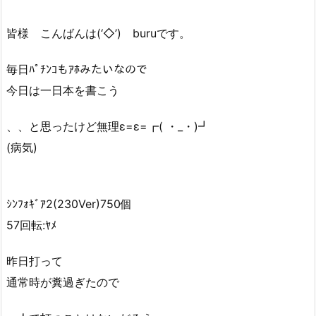
皆様 こんばんは(‘◇’)ゞburuです。
毎日ﾊﾟﾁﾝｺもｱﾎみたいなので
今日は一日本を書こう
、、と思ったけど無理ε=ε=┏( ・_・)┛
(病気)
ｼﾝﾌｫｷﾞｱ2(230Ver)750個
57回転:ﾔﾒ
昨日打って
通常時が糞過ぎたので