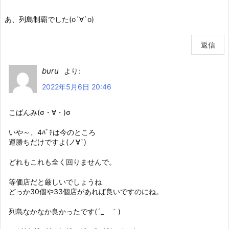
あ、列島制覇でした(о´∀`о)
返信
buru
より:
2022年5月6日 20:46
こばんみ(σ・∀・)σ
いや～、4ﾊﾟﾁは今のところ
運勝ちだけですよ(ノ∀`)
どれもこれも全く回りませんで。
等価店だと厳しいでしょうね
どっか30個や33個店があれば良いですのにね。
列島なかなか良かったです(´_ゝ｀)