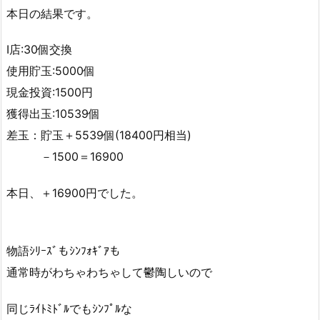
本日の結果です。
I店:30個交換
使用貯玉:5000個
現金投資:1500円
獲得出玉:10539個
差玉：貯玉＋5539個(18400円相当)
－1500＝16900
本日、＋16900円でした。
物語ｼﾘｰｽﾞもｼﾝﾌｫｷﾞｱも
通常時がわちゃわちゃして鬱陶しいので
同じﾗｲﾄﾐﾄﾞﾙでもｼﾝﾌﾟﾙな