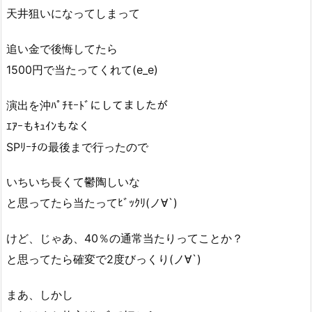
天井狙いになってしまって
追い金で後悔してたら
1500円で当たってくれて(e_e)
演出を沖ﾊﾟﾁﾓｰﾄﾞにしてましたが
ｴｱｰもｷｭｲﾝもなく
SPﾘｰﾁの最後まで行ったので
いちいち長くて鬱陶しいな
と思ってたら当たってﾋﾞｯｸﾘ(ノ∀`)
けど、じゃあ、40％の通常当たりってことか？
と思ってたら確変で2度びっくり(ノ∀`)
まあ、しかし