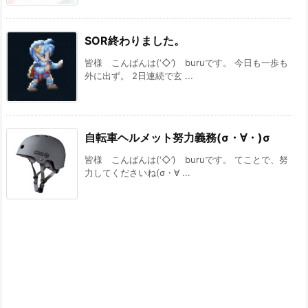
SOR終わりました。
皆様 こんばんは(‘◇’)ゞburuです。 今日も一歩も
外に出ず。 2日連続で玄 ...
自転車ヘルメット努力義務(σ・∀・)σ
皆様 こんばんは(‘◇’)ゞburuです。 てことで、努
力してくださいね(σ・∀ ...