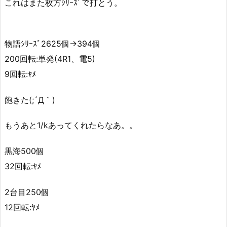
これはまた枚方ｼﾘｰｽﾞで打とう。
物語ｼﾘｰｽﾞ2625個→394個
200回転:単発(4R1、電5)
9回転:ﾔﾒ
飽きた(;´Д｀)
もうあと1/kあってくれたらなあ。。
黒海500個
32回転:ﾔﾒ
2台目250個
12回転:ﾔﾒ