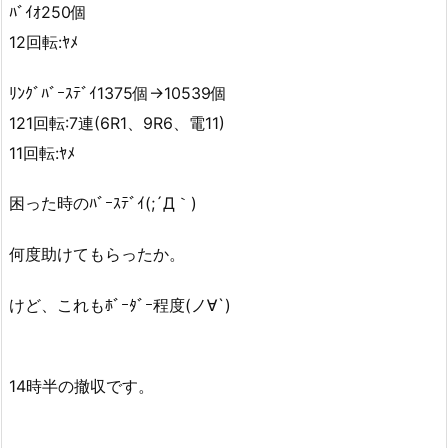
ﾊﾞｲｵ250個
12回転:ﾔﾒ
ﾘﾝｸﾞﾊﾞｰｽﾃﾞｲ1375個→10539個
121回転:7連(6R1、9R6、電11)
11回転:ﾔﾒ
困った時のﾊﾞｰｽﾃﾞｲ(;´Д｀)
何度助けてもらったか。
けど、これもﾎﾞｰﾀﾞｰ程度(ノ∀`)
14時半の撤収です。