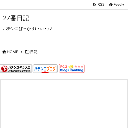

Feedly
RSS
27番日記
パチンコばっかり(・ω・)ノ

HOME
>

日記