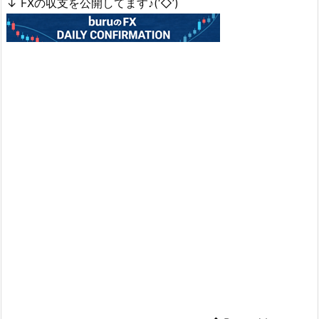
↓ FXの収支を公開してます♪(‘◇’)ゞ