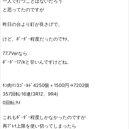
一人で打つことはないだろう
と思ってたのですが
昨日の台より釘が良さげで。
けど、ﾎﾞｰﾀﾞｰ程度だったのでﾔﾒ。
77.7Verなら
ﾎﾞｰﾀﾞｰ17/kと甘いんですけどね。
ｷﾝ肉ﾏﾝ3ｺﾞｰﾙﾄﾞ4250個＋1500円→7202個
357回転:16連(3R12、9R4)
0回転:ﾔﾒ
これもﾎﾞｰﾀﾞｰ程度しかなかったのですが
再ﾌﾟﾚｲ上限を使い切ってしまったら