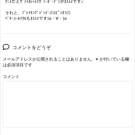
ｱﾆﾒだとｳﾞｧｲｵﾚｯﾄｴｳﾞｧｰｶﾞｰﾃﾞﾝがｵｽｽﾒです♪
それと、ﾌﾞﾚｲｷﾝｸﾞﾊﾞｯﾄﾞのｽﾋﾟﾝｵﾌの
ﾍﾞﾀｰｺｰﾙｿｳﾙもｵｽｽﾒです(σ・∀・)σ
コメントをどうぞ
メールアドレスが公開されることはありません。
※
が付いている欄
は必須項目です
コメント