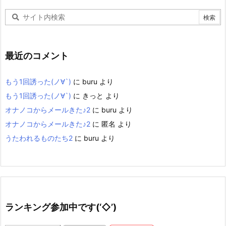
イ
ブ
最近のコメント
もう1回誘った(ノ∀`)
に
buru
より
もう1回誘った(ノ∀`)
に
きっと
より
オナノコからメールきた♪2
に
buru
より
オナノコからメールきた♪2
に
匿名
より
うたわれるものたち2
に
buru
より
ランキング参加中です(‘◇’)ゞ