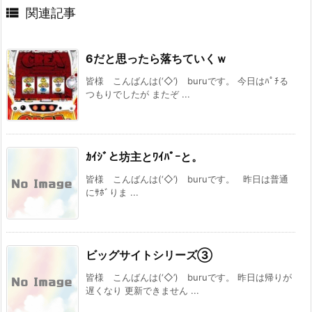

関連記事
6だと思ったら落ちていくｗ
皆様 こんばんは(‘◇’)ゞburuです。 今日はﾊﾟﾁる
つもりでしたが またぞ ...
ｶｲｼﾞと坊主とﾜｲﾊﾟｰと。
皆様 こんばんは(‘◇’)ゞburuです。 昨日は普通
にｻﾎﾞりま ...
ビッグサイトシリーズ③
皆様 こんばんは(‘◇’)ゞburuです。 昨日は帰りが
遅くなり 更新できません ...