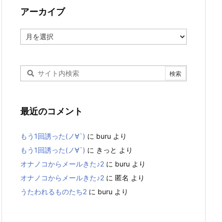
アーカイブ
ア
ー
カ
イ
ブ
最近のコメント
もう1回誘った(ノ∀`)
に
buru
より
もう1回誘った(ノ∀`)
に
きっと
より
オナノコからメールきた♪2
に
buru
より
オナノコからメールきた♪2
に
匿名
より
うたわれるものたち2
に
buru
より