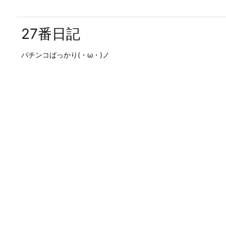
27番日記
パチンコばっかり(・ω・)ノ