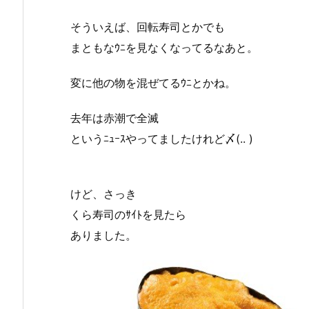
そういえば、回転寿司とかでも
まともなｳﾆを見なくなってるなあと。
変に他の物を混ぜてるｳﾆとかね。
去年は赤潮で全滅
というﾆｭｰｽやってましたけれど〆(.. )
けど、さっき
くら寿司のｻｲﾄを見たら
ありました。