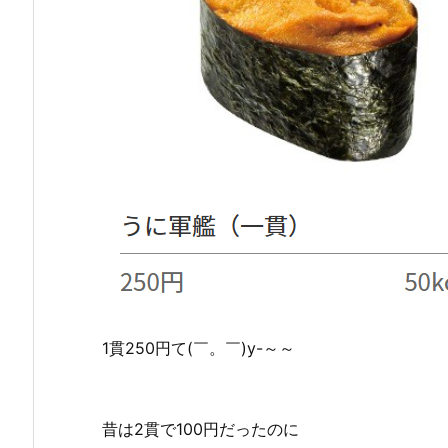
1貫250円て(￣。￣)y-～～
昔は2貫で100円だったのに