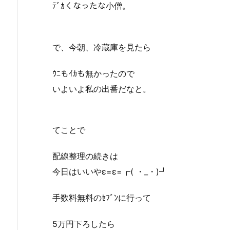
ﾃﾞｶくなったな小僧。
で、今朝、冷蔵庫を見たら
ｳﾆもｲｶも無かったので
いよいよ私の出番だなと。
てことで
配線整理の続きは
今日はいいやε=ε=┏( ・_・)┛
手数料無料のｾﾌﾞﾝに行って
5万円下ろしたら